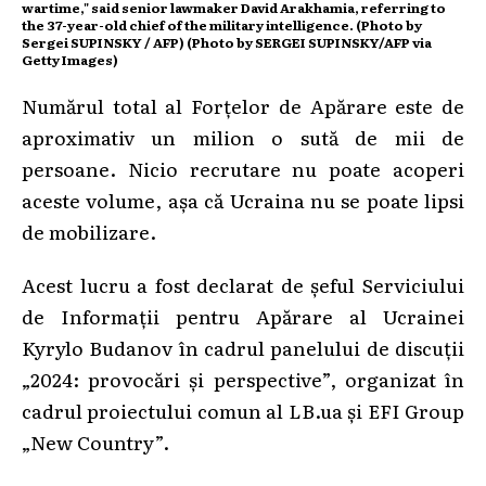
wartime," said senior lawmaker David Arakhamia, referring to
the 37-year-old chief of the military intelligence. (Photo by
Sergei SUPINSKY / AFP) (Photo by SERGEI SUPINSKY/AFP via
Getty Images)
Numărul total al Forțelor de Apărare este de
aproximativ un milion o sută de mii de
persoane. Nicio recrutare nu poate acoperi
aceste volume, așa că Ucraina nu se poate lipsi
de mobilizare.
Acest lucru a fost declarat de șeful Serviciului
de Informații pentru Apărare al Ucrainei
Kyrylo Budanov în cadrul panelului de discuții
„2024: provocări și perspective”, organizat în
cadrul proiectului comun al LB.ua și EFI Group
„New Country”.