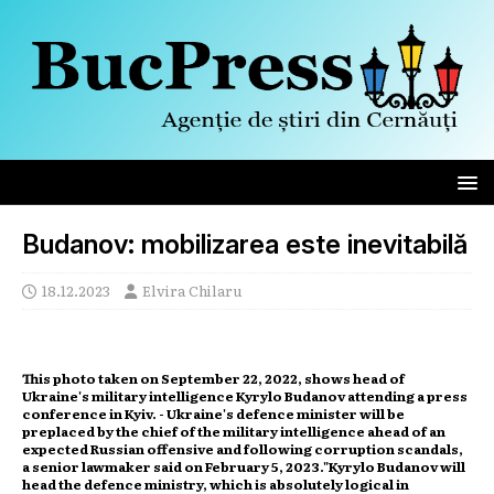
Budanov: mobilizarea este inevitabilă
18.12.2023
Elvira Chilaru
This photo taken on September 22, 2022, shows head of
Ukraine's military intelligence Kyrylo Budanov attending a press
conference in Kyiv. - Ukraine's defence minister will be
preplaced by the chief of the military intelligence ahead of an
expected Russian offensive and following corruption scandals,
a senior lawmaker said on February 5, 2023."Kyrylo Budanov will
head the defence ministry, which is absolutely logical in