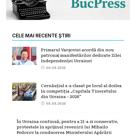
CELE MAI RECENTE ȘTIRI
Primarul Varșoviei acordă din nou
patronaj manifestărilor dedicate Zilei
Independenței Ucrainei
06.08.2026
Cernăuțiul s-a clasat pe locul al doilea
în competiția „Capitala Tineretului
din Ucraina – 2026”
06.08.2026
În Ucraina continuă, pentru a 21-a zi consecutiv,
protestele în sprijinul revenirii lui Mîhailo
Fedorov la conducerea Ministerului Apărării