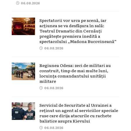
06.08.2026
Spectatorii vor urca pe scenă, iar
acțiunea se va desfășura în sală:
Teatrul Dramatic din Cernăuți
pregătește premiera inedită a
spectacolului „Madona Bucovineană”
06.08.2026
Regiunea Odesa: zeci de militari au
construit, timp de mai multe luni,
locuința comandantului unității
militare
06.08.2026
Serviciul de Securitate al Ucrainei a
reținut un agent al serviciilor speciale
ruse care dirija atacurile cu rachete
balistice asupra Kievului
06.08.2026