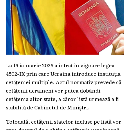
La 16 ianuarie 2026 a intrat în vigoare legea
4502-IX prin care Ucraina introduce instituția
cetățeniei multiple. Actul normativ prevede că
cetățenii ucraineni vor putea dobândi
cetățenia altor state, a căror listă urmează a fi
stabilită de Cabinetul de Miniștri.
Totodată, cetățenii statelor incluse pe listă vor
avea dreptul de a obține cetățenia ucraineană