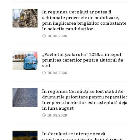
În regiunea Cernăuți ar putea fi
schimbate procesele de mobilizare,
prin implicarea brigăzilor combatante
în selecția candidaților
10.08.2026
„Pachetul școlarului” 2026: a început
primirea cererilor pentru ajutorul de
stat
10.08.2026
În regiunea Cernăuți au fost stabilite
drumurile prioritare pentru reparație:
începerea lucrărilor este așteptată deja
în luna august
10.08.2026
În Cernăuți se intenționează
construirea unui bazin de înot social