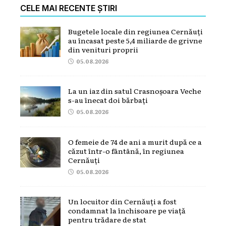
CELE MAI RECENTE ȘTIRI
Bugetele locale din regiunea Cernăuți
au încasat peste 5,4 miliarde de grivne
din venituri proprii
05.08.2026
La un iaz din satul Crasnoșoara Veche
s-au înecat doi bărbați
05.08.2026
O femeie de 74 de ani a murit după ce a
căzut într-o fântână, în regiunea
Cernăuți
05.08.2026
Un locuitor din Cernăuți a fost
condamnat la închisoare pe viață
pentru trădare de stat