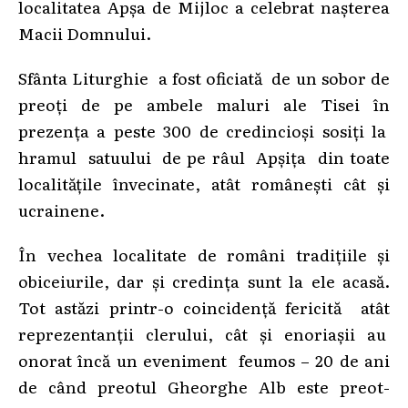
localitatea Apșa de Mijloc a celebrat nașterea
Macii Domnului.
Sfânta Liturghie a fost oficiată de un sobor de
preoți de pe ambele maluri ale Tisei în
prezența a peste 300 de credincioși sosiți la
hramul satuului de pe râul Apșița din toate
localitățile învecinate, atât românești cât și
ucrainene.
În vechea localitate de români tradițiile și
obiceiurile, dar și credința sunt la ele acasă.
Tot astăzi printr-o coincidență fericită atât
reprezentanții clerului, cât și enoriașii au
onorat încă un eveniment feumos – 20 de ani
de când preotul Gheorghe Alb este preot-