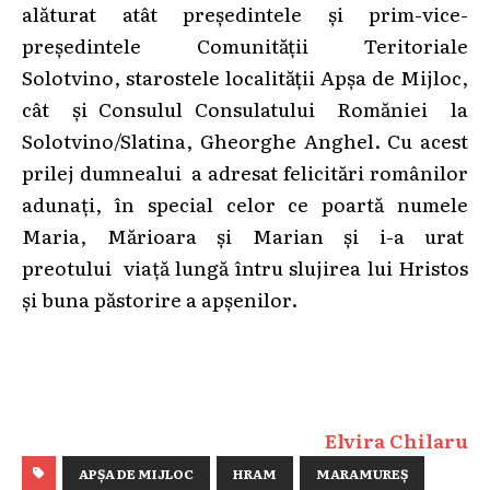
alăturat atât președintele și prim-vice-
președintele Comunității Teritoriale
Solotvino, starostele localității Apșa de Mijloc,
cât și Consulul Consulatului Romăniei la
Solotvino/Slatina, Gheorghe Anghel. Cu acest
prilej dumnealui a adresat felicitări românilor
adunați, în special celor ce poartă numele
Maria, Mărioara și Marian și i-a urat
preotului viață lungă întru slujirea lui Hristos
și buna păstorire a apșenilor.
Elvira Chilaru
APȘA DE MIJLOC
HRAM
MARAMUREȘ