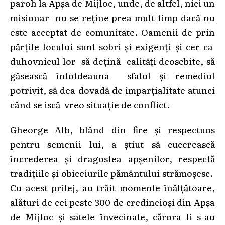
paroh la Apșa de Mijloc, unde, de altfel, nici un
misionar nu se reține prea mult timp dacă nu
este acceptat de comunitate. Oamenii de prin
părțile locului sunt sobri și exigenți și cer ca
duhovnicul lor să dețină calități deosebite, să
găsească întotdeauna sfatul și remediul
potrivit, să dea dovadă de imparțialitate atunci
când se iscă vreo situație de conflict.
Gheorge Alb, blând din fire și respectuos
pentru semenii lui, a știut să cucerească
încrederea și dragostea apșenilor, respectă
tradițiile și obiceiurile pământului strămoșesc.
Cu acest prilej, au trăit momente înălțătoare,
alături de cei peste 300 de credincioși din Apșa
de Mijloc și satele învecinate, cărora li s-au