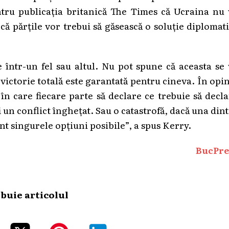
ntru publicația britanică The Times că Ucraina nu 
 că părțile vor trebui să găsească o soluție diplomat
e într-un fel sau altul. Nu pot spune că aceasta se
 victorie totală este garantată pentru cineva. În opi
 în care fiecare parte să declare ce trebuie să decl
fi un conflict înghețat. Sau o catastrofă, dacă una din
unt singurele opțiuni posibile”, a spus Kerry.
BucPre
ibuie articolul