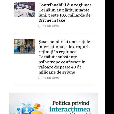
Contribuabilii din regiunea
Cernăuți au plătit, în șapte
luni, peste 10,6 miliarde de
grivne în taxe
07.08.2026
Șase membri ai unei rețele
internaționale de droguri,
reținuți în regiunea
Cernăuți: substanțe
psihotrope confiscate în
valoare de peste 40 de
milioane de grivne
07.08.2026