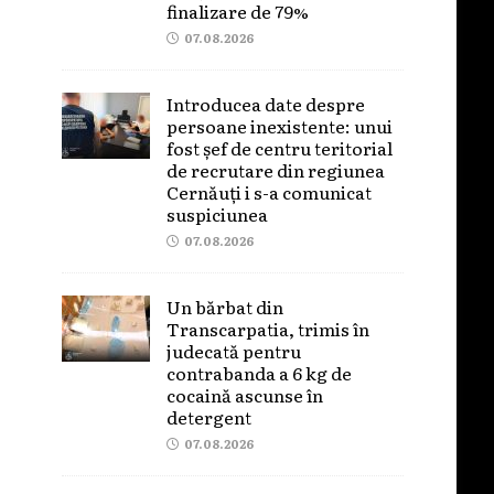
finalizare de 79%
07.08.2026
Introducea date despre
persoane inexistente: unui
fost șef de centru teritorial
de recrutare din regiunea
Cernăuți i s-a comunicat
suspiciunea
07.08.2026
Un bărbat din
Transcarpatia, trimis în
judecată pentru
contrabanda a 6 kg de
cocaină ascunse în
detergent
07.08.2026