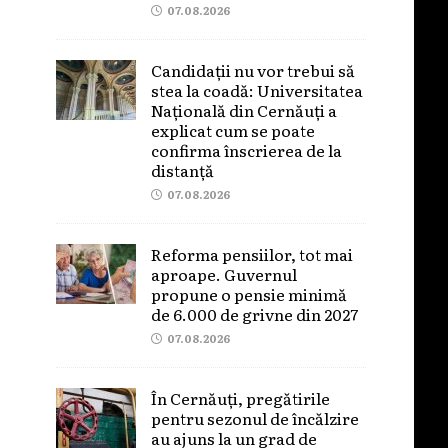
07.08.2026
Candidații nu vor trebui să
stea la coadă: Universitatea
Națională din Cernăuți a
explicat cum se poate
confirma înscrierea de la
distanță
07.08.2026
Reforma pensiilor, tot mai
aproape. Guvernul
propune o pensie minimă
de 6.000 de grivne din 2027
07.08.2026
În Cernăuți, pregătirile
pentru sezonul de încălzire
au ajuns la un grad de