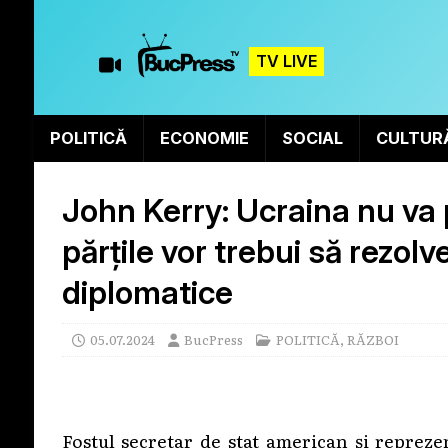
TV LIVE
POLITICĂ
ECONOMIE
SOCIAL
CULTUR
John Kerry: Ucraina nu va 
părțile vor trebui să rezolv
diplomatice
05.07.2024
BucPress
POLITICĂ
,
RĂZBOI
Fostul secretar de stat american și reprez