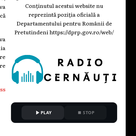
Conținutul acestui website nu
va
reprezintă poziția oficială a
ică
Departamentului pentru Românii de
Pretutindeni
https://dprp.gov.ro/web/
 va
nia
are
tre
ss
PLAY
STOP