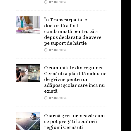
07.08.2026
În Transcarpatia, o
doctoriță a fost
condamnată pentru că a
depus declarația de avere
pe suport de hârtie
07.08.2026
O comunitate din regiunea
Cernăuți a plătit 15 milioane
de grivne pentru un
adăpost școlar care încă nu
există
07.08.2026
O iarnă grea urmează: cum
se pot pregăti locuitorii
regiunii Cernăuți