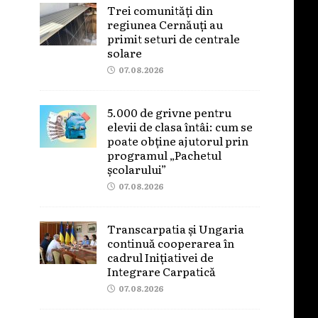
Trei comunități din
regiunea Cernăuți au
primit seturi de centrale
solare
07.08.2026
5.000 de grivne pentru
elevii de clasa întâi: cum se
poate obține ajutorul prin
programul „Pachetul
școlarului”
07.08.2026
Transcarpatia și Ungaria
continuă cooperarea în
cadrul Inițiativei de
Integrare Carpatică
07.08.2026