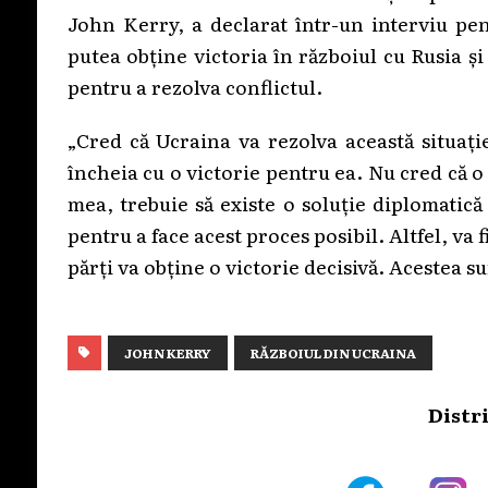
John Kerry, a declarat într-un interviu pe
putea obține victoria în războiul cu Rusia și
pentru a rezolva conflictul.
„Cred că Ucraina va rezolva această situați
încheia cu o victorie pentru ea. Nu cred că o
mea, trebuie să existe o soluție diplomatică
pentru a face acest proces posibil. Altfel, va 
părți va obține o victorie decisivă. Acestea s
JOHN KERRY
RĂZBOIUL DIN UCRAINA
Distr