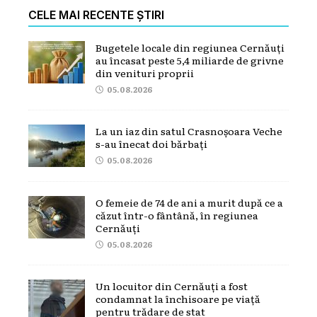
CELE MAI RECENTE ȘTIRI
Bugetele locale din regiunea Cernăuți
au încasat peste 5,4 miliarde de grivne
din venituri proprii
05.08.2026
La un iaz din satul Crasnoșoara Veche
s-au înecat doi bărbați
05.08.2026
O femeie de 74 de ani a murit după ce a
căzut într-o fântână, în regiunea
Cernăuți
05.08.2026
Un locuitor din Cernăuți a fost
condamnat la închisoare pe viață
pentru trădare de stat