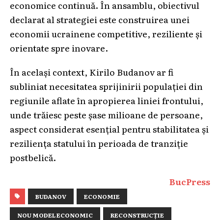
economice continuă. În ansamblu, obiectivul
declarat al strategiei este construirea unei
economii ucrainene competitive, reziliente și
orientate spre inovare.
În același context, Kirilo Budanov ar fi
subliniat necesitatea sprijinirii populației din
regiunile aflate în apropierea liniei frontului,
unde trăiesc peste șase milioane de persoane,
aspect considerat esențial pentru stabilitatea și
reziliența statului în perioada de tranziție
postbelică.
BucPress
BUDANOV
ECONOMIE
NOU MODEL ECONOMIC
RECONSTRUCȚIE