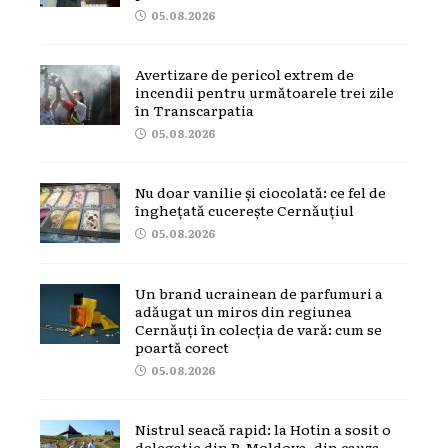
05.08.2026
Avertizare de pericol extrem de
incendii pentru următoarele trei zile
în Transcarpatia
05.08.2026
Nu doar vanilie și ciocolată: ce fel de
înghețată cucerește Cernăuțiul
05.08.2026
Un brand ucrainean de parfumuri a
adăugat un miros din regiunea
Cernăuți în colecția de vară: cum se
poartă corect
05.08.2026
Nistrul seacă rapid: la Hotin a sosit o
delegație din R.Moldova, din cauza