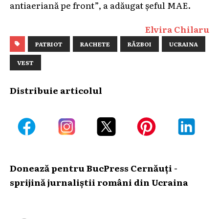
antiaeriană pe front”, a adăugat șeful MAE.
Elvira Chilaru
PATRIOT
RACHETE
RĂZBOI
UCRAINA
VEST
Distribuie articolul
Donează pentru BucPress Cernăuți -
sprijină jurnaliștii români din Ucraina