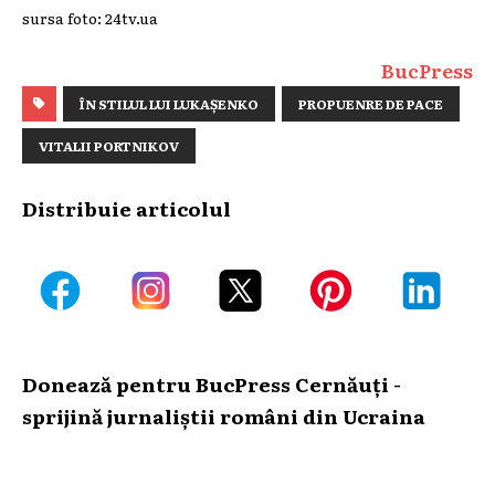
sursa foto: 24tv.ua
BucPress
ÎN STILUL LUI LUKAȘENKO
PROPUENRE DE PACE
VITALII PORTNIKOV
Distribuie articolul
Donează pentru BucPress Cernăuți -
sprijină jurnaliștii români din Ucraina