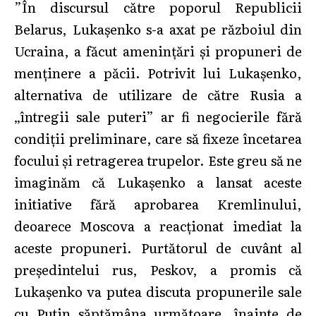
”În discursul către poporul Republicii
Belarus, Lukașenko s-a axat pe războiul din
Ucraina, a făcut amenințări și propuneri de
menținere a păcii. Potrivit lui Lukașenko,
alternativa de utilizare de către Rusia a
„întregii sale puteri” ar fi negocierile fără
condiții preliminare, care să fixeze încetarea
focului și retragerea trupelor. Este greu să ne
imaginăm că Lukașenko a lansat aceste
initiative fără aprobarea Kremlinului,
deoarece Moscova a reacționat imediat la
aceste propuneri. Purtătorul de cuvânt al
președintelui rus, Peskov, a promis că
Lukașenko va putea discuta propunerile sale
cu Putin săptămâna următoare, înainte de