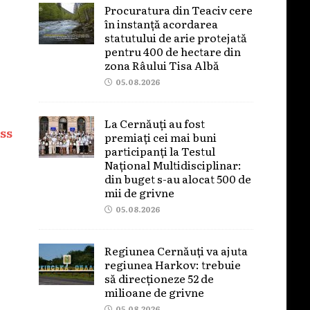
Procuratura din Teaciv cere
în instanță acordarea
statutului de arie protejată
pentru 400 de hectare din
zona Râului Tisa Albă
05.08.2026
La Cernăuți au fost
ss
premiați cei mai buni
participanți la Testul
Național Multidisciplinar:
din buget s-au alocat 500 de
mii de grivne
05.08.2026
Regiunea Cernăuți va ajuta
regiunea Harkov: trebuie
să direcționeze 52 de
milioane de grivne
05.08.2026