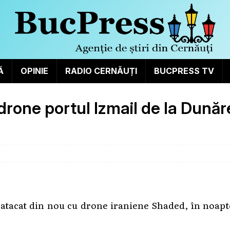
Ă
OPINIE
RADIO CERNĂUȚI
BUCPRESS TV
 drone portul Izmail de la Dunăr
 atacat din nou cu drone iraniene Shaded, în noap