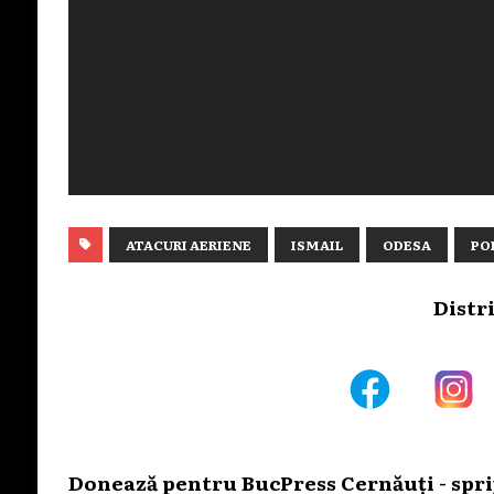
ATACURI AERIENE
ISMAIL
ODESA
PO
Distr
Donează pentru BucPress Cernăuți - sprij