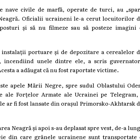
 nave civile de marfă, operate de turci, au „spar
eagră. Oficialii ucraineni le-a cerut locuitorilor 
osturi și să nu filmeze sau să posteze imagini 
instalații portuare și de depozitare a cerealelor 
 incendiind unele dintre ele, a scris guvernator
cesta a adăugat că nu fost raportate victime.
te apele Mării Negre, spre sudul Oblastului Odes
ne ale Forțelor Armate ale Ucrainei pe Telegram, 
le ar fi fost lansate din orașul Primorsko-Akhtarsk 
area Neagră și apoi s-au deplasat spre vest, de-a lun
eie din care grânele ucrainene sunt transportate 