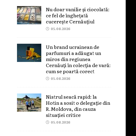
Nu doar vanilie și ciocolată:
ce fel de înghețată
cucerește Cernăuțiul
05.08.2026
Un brand ucrainean de
parfumuri a adăugat un
miros din regiunea
Cernăuți în colecția de vară:
cum se poartă corect
05.08.2026
Nistrul seacă rapid: la
Hotin a sosit o delegație din
R.Moldova, din cauza
situației critice
05.08.2026