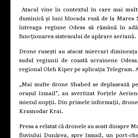
Atacul vine în contextul în care mai multe
duminică şi luni blocada rusă de la Marea N
întreaga regiune Odesa să rămână în adăp
funcționarea sistemului de apărare aeriană.
Drone rusești au atacat miercuri dimineața 
sudul regiunii de coastă ucrainene Odesa,
regional Oleh Kiper pe aplicația Telegram. A
„Mai multe drone Shahed se deplasează pes
orașul Izmail”, au avertizat Forțele Aerie
miezul nopții. Din primele informații, drone
Krasnodar Krai.
Presa a relatat că dronele au sosit dinspre M
fluviului Dunărea, spre Ismail, un port-ch