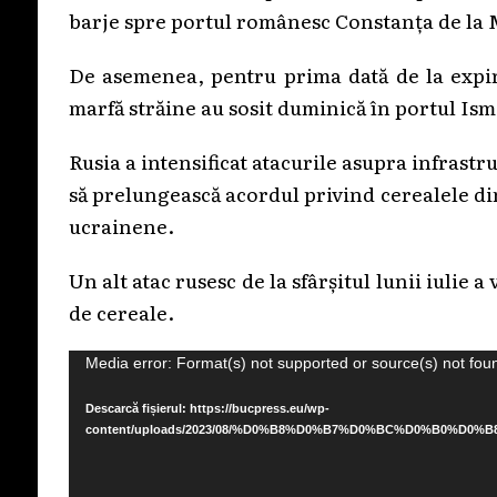
barje spre portul românesc Constanța de la 
De asemenea, pentru prima dată de la expir
marfă străine au sosit duminică în portul Is
Rusia a intensificat atacurile asupra infrastr
să prelungească acordul privind cerealele d
ucrainene.
Un alt atac rusesc de la sfârșitul lunii iulie
de cereale.
Player
Media error: Format(s) not supported or source(s) not fou
video
Descarcă fișierul: https://bucpress.eu/wp-
content/uploads/2023/08/%D0%B8%D0%B7%D0%BC%D0%B0%D0%B