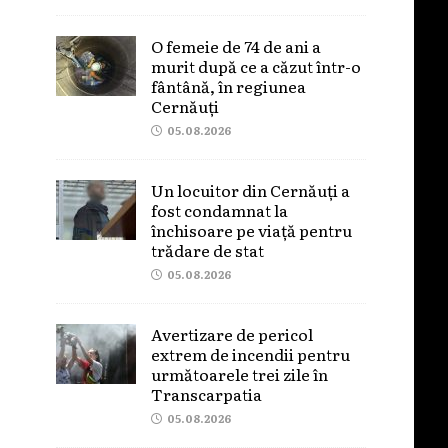
O femeie de 74 de ani a
murit după ce a căzut într-o
fântână, în regiunea
Cernăuți
05.08.2026
Un locuitor din Cernăuți a
fost condamnat la
închisoare pe viață pentru
trădare de stat
05.08.2026
Avertizare de pericol
extrem de incendii pentru
următoarele trei zile în
Transcarpatia
05.08.2026