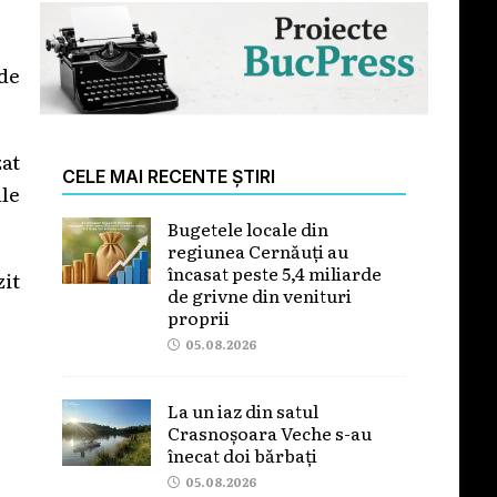
de
zat
CELE MAI RECENTE ȘTIRI
ale
Bugetele locale din
regiunea Cernăuți au
încasat peste 5,4 miliarde
zit
de grivne din venituri
proprii
05.08.2026
La un iaz din satul
Crasnoșoara Veche s-au
înecat doi bărbați
05.08.2026