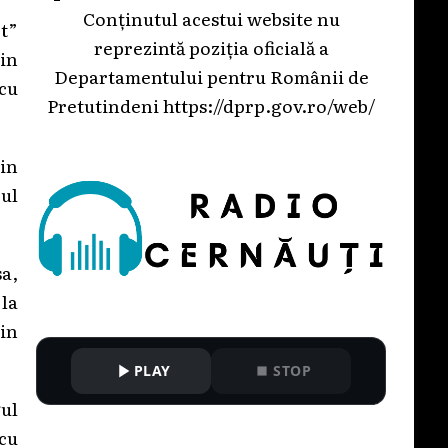
Conținutul acestui website nu
t”
reprezintă poziția oficială a
din
Departamentului pentru Românii de
cu
Pretutindeni
https://dprp.gov.ro/web/
din
ul
a,
la
din
PLAY
STOP
gul
cu