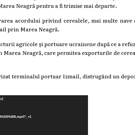
Marea Neagră pentru a fi trimise mai departe.
area acordului privind cerealele, mai multe nave 
mail prin Marea Neagră.
ucturii agricole și portuare ucrainene după ce a refu
in Marea Neagră, care permitea exporturile de cere
 a vizat terminalul portuar Izmail, distrugând un depo
nd
8%D0%BB.mp4?_=1