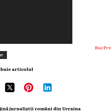
BucPre
RT
ibuie articolul
ină jurnaliștii români din Ucraina