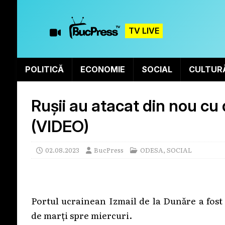
TV LIVE
POLITICĂ
ECONOMIE
SOCIAL
CULTUR
Rușii au atacat din nou cu
(VIDEO)
02.08.2023
BucPress
ODESA
,
SOCIAL
Portul ucrainean Izmail de la Dunăre a fost
de marți spre miercuri.