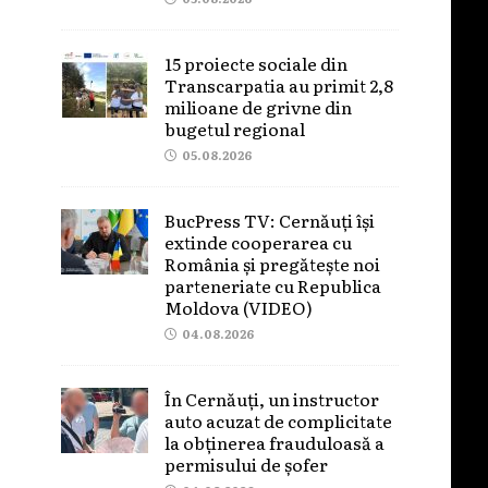
15 proiecte sociale din
Transcarpatia au primit 2,8
milioane de grivne din
bugetul regional
05.08.2026
BucPress TV: Cernăuți își
extinde cooperarea cu
România și pregătește noi
parteneriate cu Republica
Moldova (VIDEO)
04.08.2026
În Cernăuți, un instructor
auto acuzat de complicitate
la obținerea frauduloasă a
permisului de șofer