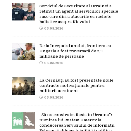
Serviciul de Securitate al Ucrainei a
reținut un agent al serviciilor speciale
ruse care dirija atacurile cu rachete
balistice asupra Kievului
06.08.2026
De la începutul anului, frontiera cu
Ungaria a fost traversată de 2,3
milioane de persoane
06.08.2026
La Cernăuți au fost prezentate noile
contracte motivaționale pentru
militarii ucraineni
06.08.2026
„Să nu construim Rusia în Ucraina”:
numirea lui Rustem Umerov la
conducerea Serviciului de Informații
Externe și dilema loialității politice