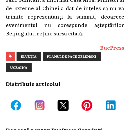
de Externe al Chinei a dat de înțeles că nu va
trimite reprezentanți la summit, deoarece
evenimentul nu corespunde așteptărilor
Beijingului, reține sursa citată.
BucPress
ELVEȚIA
PLANUL DE PACE ZELENSKI
UCRAINA
Distribuie articolul
Donează pentru BucPress Cernăuți -