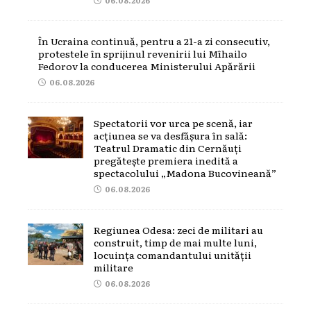
În Ucraina continuă, pentru a 21-a zi consecutiv,
protestele în sprijinul revenirii lui Mîhailo
Fedorov la conducerea Ministerului Apărării
06.08.2026
Spectatorii vor urca pe scenă, iar
acțiunea se va desfășura în sală:
Teatrul Dramatic din Cernăuți
pregătește premiera inedită a
spectacolului „Madona Bucovineană”
06.08.2026
Regiunea Odesa: zeci de militari au
construit, timp de mai multe luni,
locuința comandantului unității
militare
06.08.2026