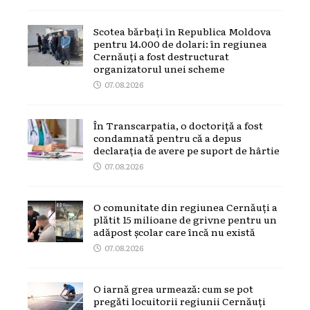
Scotea bărbați în Republica Moldova
pentru 14.000 de dolari: în regiunea
Cernăuți a fost destructurat
organizatorul unei scheme
07.08.2026
În Transcarpatia, o doctoriță a fost
condamnată pentru că a depus
declarația de avere pe suport de hârtie
07.08.2026
O comunitate din regiunea Cernăuți a
plătit 15 milioane de grivne pentru un
adăpost școlar care încă nu există
07.08.2026
O iarnă grea urmează: cum se pot
pregăti locuitorii regiunii Cernăuți