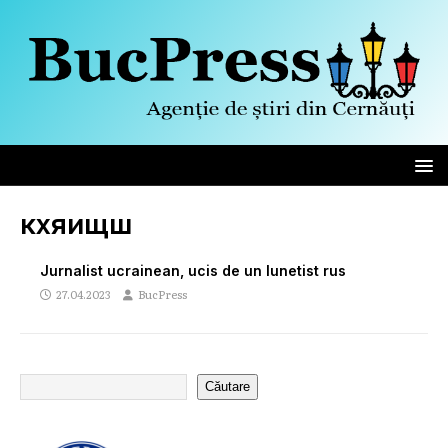
кхяищш
Jurnalist ucrainean, ucis de un lunetist rus
27.04.2023
BucPress
Căutare