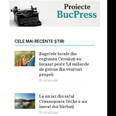
CELE MAI RECENTE ȘTIRI
Bugetele locale din
regiunea Cernăuți au
încasat peste 5,4 miliarde
de grivne din venituri
proprii
05.08.2026
La un iaz din satul
Crasnoșoara Veche s-au
înecat doi bărbați
05.08.2026