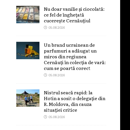
Nu doar vanilie și ciocolată:
ce fel de înghețată
cucerește Cernăuțiul
05.08.2026
Un brand ucrainean de
parfumuri a adăugat un
miros din regiunea
Cernăuți în colecția de vară:
cum se poartă corect
05.08.2026
Nistrul seacă rapid: la
Hotin a sosit o delegație din
R.Moldova, din cauza
situației critice
05.08.2026