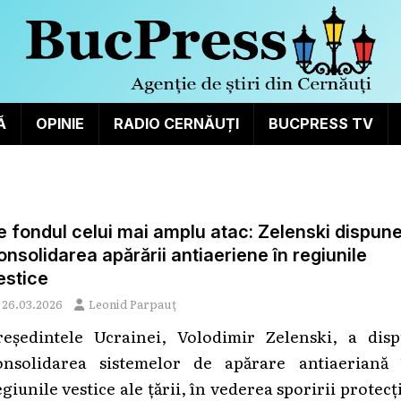
Ă
OPINIE
RADIO CERNĂUȚI
BUCPRESS TV
e fondul celui mai amplu atac: Zelenski dispun
onsolidarea apărării antiaeriene în regiunile
estice
26.03.2026
Leonid Parpauț
reședintele Ucrainei, Volodimir Zelenski, a disp
onsolidarea sistemelor de apărare antiaeriană 
giunile vestice ale țării, în vederea sporirii protecț