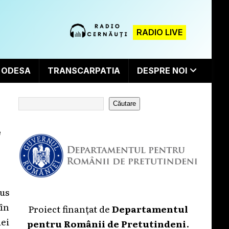
RADIO LIVE
ODESA
TRANSCARPATIA
DESPRE NOI
Căutare
e
us
în
Proiect finanțat de
Departamentul
iei
pentru Românii de Pretutindeni
.