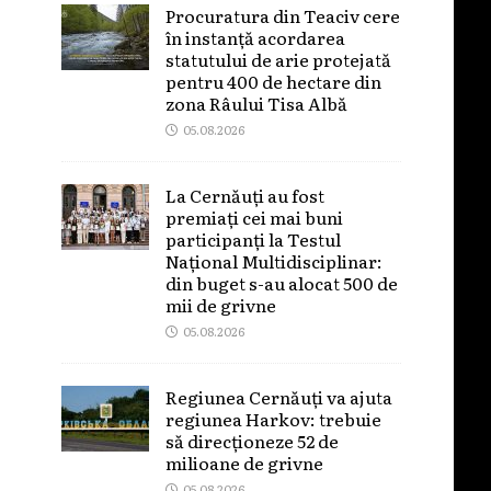
Procuratura din Teaciv cere
în instanță acordarea
statutului de arie protejată
pentru 400 de hectare din
zona Râului Tisa Albă
05.08.2026
La Cernăuți au fost
premiați cei mai buni
participanți la Testul
Național Multidisciplinar:
din buget s-au alocat 500 de
mii de grivne
05.08.2026
Regiunea Cernăuți va ajuta
regiunea Harkov: trebuie
să direcționeze 52 de
milioane de grivne
05.08.2026