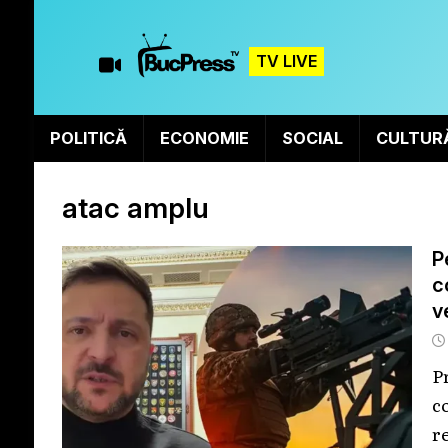
TV LIVE
POLITICĂ
ECONOMIE
SOCIAL
CULTUR
atac amplu
P
c
v
P
c
re