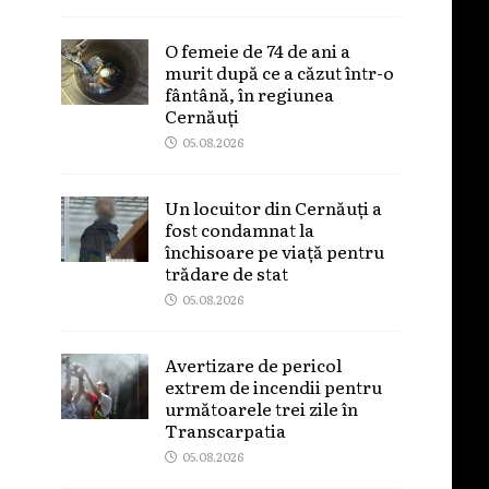
O femeie de 74 de ani a
murit după ce a căzut într-o
fântână, în regiunea
Cernăuți
05.08.2026
Un locuitor din Cernăuți a
fost condamnat la
închisoare pe viață pentru
trădare de stat
05.08.2026
Avertizare de pericol
extrem de incendii pentru
următoarele trei zile în
Transcarpatia
05.08.2026