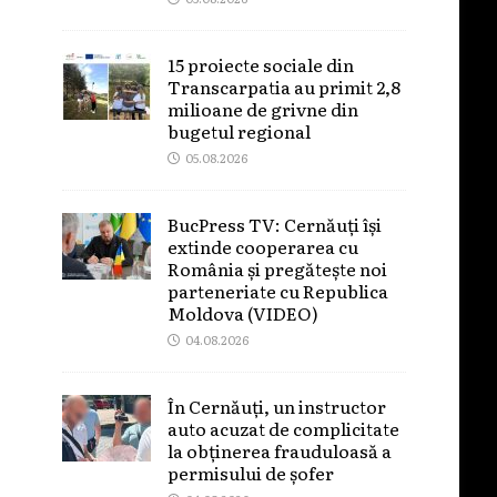
15 proiecte sociale din
Transcarpatia au primit 2,8
milioane de grivne din
bugetul regional
05.08.2026
BucPress TV: Cernăuți își
extinde cooperarea cu
România și pregătește noi
parteneriate cu Republica
Moldova (VIDEO)
04.08.2026
În Cernăuți, un instructor
auto acuzat de complicitate
la obținerea frauduloasă a
permisului de șofer