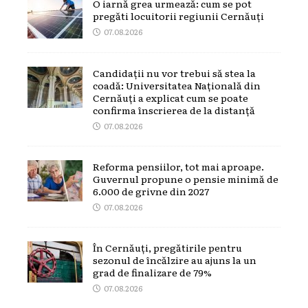
O iarnă grea urmează: cum se pot
pregăti locuitorii regiunii Cernăuți
07.08.2026
Candidații nu vor trebui să stea la
coadă: Universitatea Națională din
Cernăuți a explicat cum se poate
confirma înscrierea de la distanță
07.08.2026
Reforma pensiilor, tot mai aproape.
Guvernul propune o pensie minimă de
6.000 de grivne din 2027
07.08.2026
În Cernăuți, pregătirile pentru
sezonul de încălzire au ajuns la un
grad de finalizare de 79%
07.08.2026