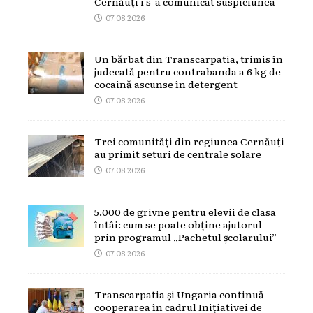
Cernăuți i s-a comunicat suspiciunea
07.08.2026
Un bărbat din Transcarpatia, trimis în
judecată pentru contrabanda a 6 kg de
cocaină ascunse în detergent
07.08.2026
Trei comunități din regiunea Cernăuți
au primit seturi de centrale solare
07.08.2026
5.000 de grivne pentru elevii de clasa
întâi: cum se poate obține ajutorul
prin programul „Pachetul școlarului”
07.08.2026
Transcarpatia și Ungaria continuă
cooperarea în cadrul Inițiativei de