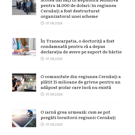
pentru 14.000 de dolari: în regiunea
Cernăuți a fost destructurat
organizatorul unei scheme
07.08.2026
În Transcarpatia, o doctoriță a fost
condamnată pentru că a depus
declarația de avere pe suport de hârtie
07.08.2026
O comunitate din regiunea Cernăuți a
plătit 15 milioane de grivne pentru un
adăpost școlar care încă nu există
07.08.2026
O iarnă grea urmează: cum se pot
pregăti locuitorii regiunii Cernăuți
07.08.2026