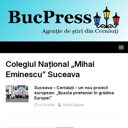
Colegiul Național „Mihai
Eminescu” Suceava
Suceava – Cernăuți – un nou proiect
european: „Busola prieteniei în grădina
Europei”
10.05.2026
Vitalie Zâgrea