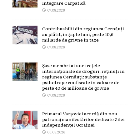
Integrare Carpatică
07.08.2026
Contribuabilii din regiunea Cernăuți
au plătit, în șapte luni, peste 10,6
miliarde de grivne în taxe
07.08.2026
Șase membri ai unei rețele
internaționale de droguri, reținuți în
regiunea Cernăuți: substanțe
psihotrope confiscate în valoare de
peste 40 de milioane de grivne
07.08.2026
Primarul Varșoviei acordă din nou
patronaj manifestărilor dedicate Zilei
Independenței Ucrainei
06.08.2026