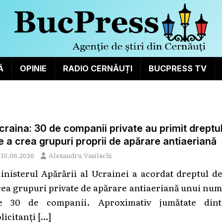
Ă
OPINIE
RADIO CERNĂUȚI
BUCPRESS TV
craina: 30 de companii private au primit dreptu
e a crea grupuri proprii de apărare antiaeriană
10.06.2026
Alexandru Vasilachi
inisterul Apărării al Ucrainei a acordat dreptul d
rea grupuri private de apărare antiaeriană unui nu
e 30 de companii. Aproximativ jumătate dint
olicitanți
[…]