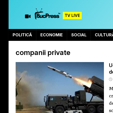
TV LIVE
POLITICĂ
ECONOMIE
SOCIAL
CULTUR
companii private
U
d
M
c
d
s