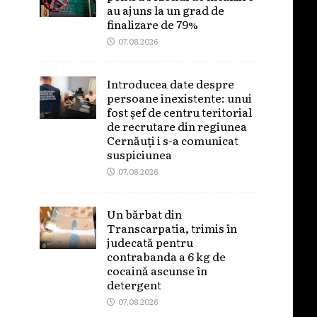
au ajuns la un grad de
finalizare de 79%
07.08.2026
Introducea date despre
persoane inexistente: unui
fost șef de centru teritorial
de recrutare din regiunea
Cernăuți i s-a comunicat
suspiciunea
07.08.2026
Un bărbat din
Transcarpatia, trimis în
judecată pentru
contrabanda a 6 kg de
cocaină ascunse în
detergent
07.08.2026