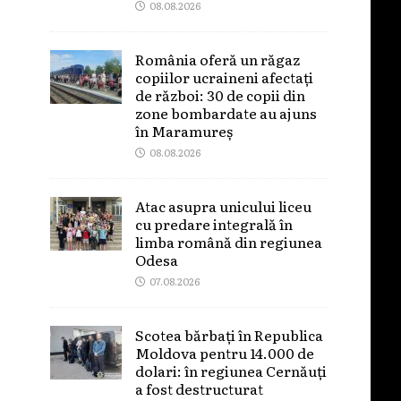
08.08.2026
România oferă un răgaz
copiilor ucraineni afectați
de război: 30 de copii din
zone bombardate au ajuns
în Maramureș
08.08.2026
Atac asupra unicului liceu
cu predare integrală în
limba română din regiunea
Odesa
07.08.2026
Scotea bărbați în Republica
Moldova pentru 14.000 de
dolari: în regiunea Cernăuți
a fost destructurat