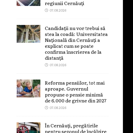
regiunii Cernăuți
07.08.2026
Candidații nu vor trebui să
stea la coadă: Universitatea
Națională din Cernăuți a
explicat cum se poate
confirma înscrierea de la
distanță
07.08.2026
Reforma pensiilor, tot mai
aproape. Guvernul
propune o pensie minimă
de 6.000 de grivne din 2027
07.08.2026
În Cernăuți, pregătirile
pentru sezonul de încălzire