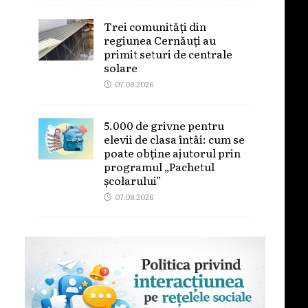
Trei comunități din
regiunea Cernăuți au
primit seturi de centrale
solare
07.08.2026
5.000 de grivne pentru
elevii de clasa întâi: cum se
poate obține ajutorul prin
programul „Pachetul
școlarului”
07.08.2026