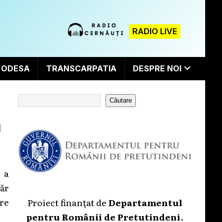
RADIO LIVE
ODESA
TRANSCARPATIA
DESPRE NOI
Căutare
l
e a
măr
re
Proiect finanțat de
Departamentul
pentru Românii de Pretutindeni
.