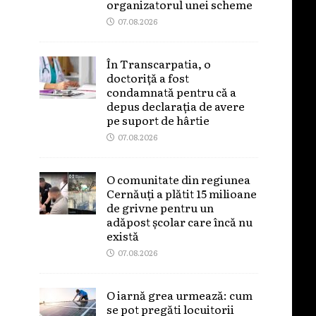
organizatorul unei scheme
07.08.2026
În Transcarpatia, o
doctoriță a fost
condamnată pentru că a
depus declarația de avere
pe suport de hârtie
07.08.2026
O comunitate din regiunea
Cernăuți a plătit 15 milioane
de grivne pentru un
adăpost școlar care încă nu
există
07.08.2026
O iarnă grea urmează: cum
se pot pregăti locuitorii