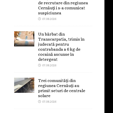
de recrutare din regiunea
Cernăuți i s-a comunicat
suspiciunea
07.08.2026
Un bărbat din
Transcarpatia, trimis în
judecată pentru
contrabanda a 6 kg de
cocaină ascunse în
detergent
07.08.2026
Trei comunități din
regiunea Cernăuți au
primit seturi de centrale
solare
07.08.2026