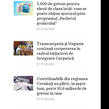
5.000 de grivne pentru
elevii de clasa întâi: cum se
poate obține ajutorul prin
programul „Pachetul
școlarului”
07.08.2026
Transcarpatia și Ungaria
continuă cooperarea în
cadrul Inițiativei de
Integrare Carpatică
07.08.2026
Contribuabilii din regiunea
Cernăuți au plătit, în șapte
luni, peste 10,6 miliarde de
grivne în taxe
07.08.2026