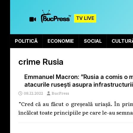
TV LIVE
POLITICĂ
ECONOMIE
SOCIAL
CULTUR
crime Rusia
Emmanuel Macron: ”Rusia a comis o mar
atacurile rusești asupra infrastructurii
08.12.2022
BucPress
”Cred că au făcut o greșeală uriașă. În pri
încălcat toate principiile pe care le-au semna