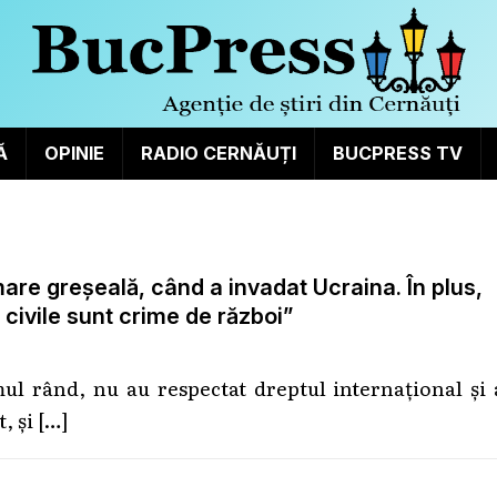
Ă
OPINIE
RADIO CERNĂUȚI
BUCPRESS TV
e greșeală, când a invadat Ucraina. În plus,
 civile sunt crime de război”
mul rând, nu au respectat dreptul internațional și
t, și
[…]