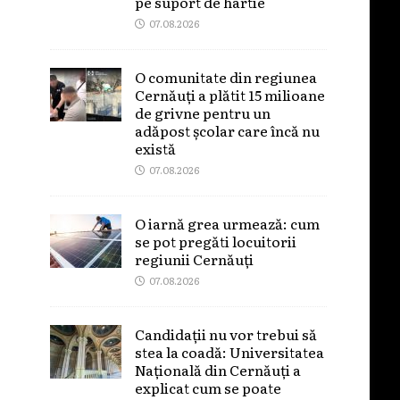
pe suport de hârtie
07.08.2026
O comunitate din regiunea
Cernăuți a plătit 15 milioane
de grivne pentru un
adăpost școlar care încă nu
există
07.08.2026
O iarnă grea urmează: cum
se pot pregăti locuitorii
regiunii Cernăuți
07.08.2026
Candidații nu vor trebui să
stea la coadă: Universitatea
Națională din Cernăuți a
explicat cum se poate