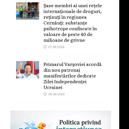
Șase membri ai unei rețele
internaționale de droguri,
reținuți în regiunea
Cernăuți: substanțe
psihotrope confiscate în
valoare de peste 40 de
milioane de grivne
07.08.2026
Primarul Varșoviei acordă
din nou patronaj
manifestărilor dedicate
Zilei Independenței
Ucrainei
06.08.2026