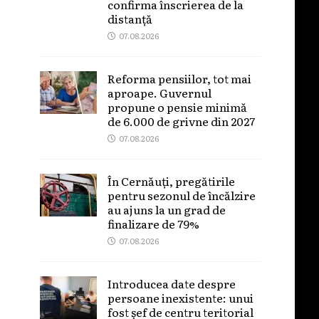
confirma înscrierea de la
distanță
07.08.2026
Reforma pensiilor, tot mai
aproape. Guvernul
propune o pensie minimă
de 6.000 de grivne din 2027
07.08.2026
În Cernăuți, pregătirile
pentru sezonul de încălzire
au ajuns la un grad de
finalizare de 79%
07.08.2026
Introducea date despre
persoane inexistente: unui
fost șef de centru teritorial