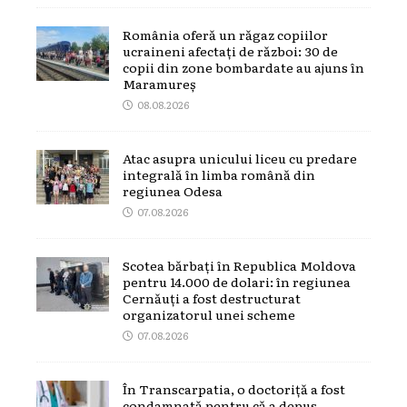
România oferă un răgaz copiilor
ucraineni afectați de război: 30 de
copii din zone bombardate au ajuns în
Maramureș
08.08.2026
Atac asupra unicului liceu cu predare
integrală în limba română din
regiunea Odesa
07.08.2026
Scotea bărbați în Republica Moldova
pentru 14.000 de dolari: în regiunea
Cernăuți a fost destructurat
organizatorul unei scheme
07.08.2026
În Transcarpatia, o doctoriță a fost
condamnată pentru că a depus