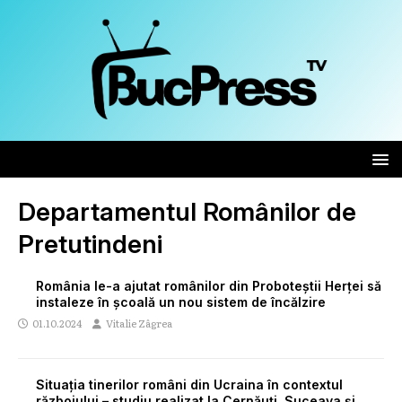
Departamentul Românilor de
Pretutindeni
România le-a ajutat românilor din Proboteștii Herței să
instaleze în școală un nou sistem de încălzire
01.10.2024
Vitalie Zâgrea
Situația tinerilor români din Ucraina în contextul
războiului – studiu realizat la Cernăuți, Suceava și