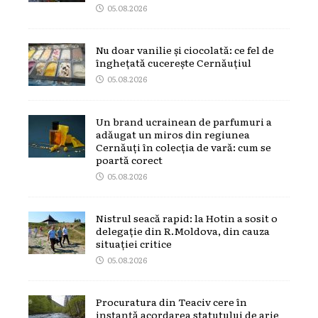
05.08.2026
Nu doar vanilie și ciocolată: ce fel de
înghețată cucerește Cernăuțiul
05.08.2026
Un brand ucrainean de parfumuri a
adăugat un miros din regiunea
Cernăuți în colecția de vară: cum se
poartă corect
05.08.2026
Nistrul seacă rapid: la Hotin a sosit o
delegație din R.Moldova, din cauza
situației critice
05.08.2026
Procuratura din Teaciv cere în
instanță acordarea statutului de arie