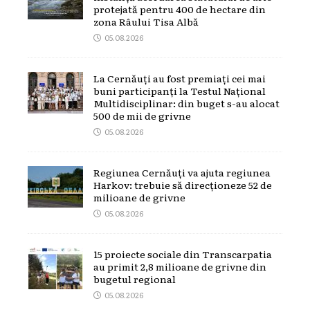
protejată pentru 400 de hectare din
zona Râului Tisa Albă
05.08.2026
La Cernăuți au fost premiați cei mai
buni participanți la Testul Național
Multidisciplinar: din buget s-au alocat
500 de mii de grivne
05.08.2026
Regiunea Cernăuți va ajuta regiunea
Harkov: trebuie să direcționeze 52 de
milioane de grivne
05.08.2026
15 proiecte sociale din Transcarpatia
au primit 2,8 milioane de grivne din
bugetul regional
05.08.2026