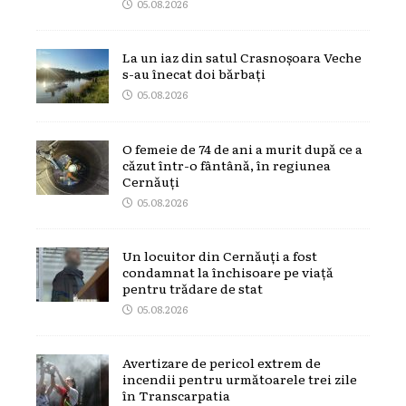
05.08.2026
La un iaz din satul Crasnoșoara Veche
s-au înecat doi bărbați
05.08.2026
O femeie de 74 de ani a murit după ce a
căzut într-o fântână, în regiunea
Cernăuți
05.08.2026
Un locuitor din Cernăuți a fost
condamnat la închisoare pe viață
pentru trădare de stat
05.08.2026
Avertizare de pericol extrem de
incendii pentru următoarele trei zile
în Transcarpatia