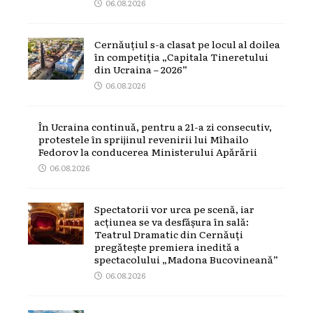
06.08.2026
Cernăuțiul s-a clasat pe locul al doilea
în competiția „Capitala Tineretului
din Ucraina – 2026”
06.08.2026
În Ucraina continuă, pentru a 21-a zi consecutiv,
protestele în sprijinul revenirii lui Mîhailo
Fedorov la conducerea Ministerului Apărării
06.08.2026
Spectatorii vor urca pe scenă, iar
acțiunea se va desfășura în sală:
Teatrul Dramatic din Cernăuți
pregătește premiera inedită a
spectacolului „Madona Bucovineană”
06.08.2026