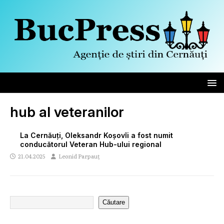
hub al veteranilor
La Cernăuți, Oleksandr Koșovîi a fost numit
conducătorul Veteran Hub-ului regional
21.04.2025
Leonid Parpauț
Căutare