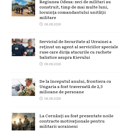
Regiunea Odesa: zeci de militari au
construit, timp de mai multe luni,
locuința comandantului unității
militare
06.08.2026
Serviciul de Securitate al Ucrainei a
reținut un agent al serviciilor speciale
ruse care dirija atacurile cu rachete
balistice asupra Kievului
06.08.2026
De la începutul anului, frontiera cu
Ungaria a fost traversată de 2,3
milioane de persoane
06.08.2026
La Cernăuți au fost prezentate noile
contracte motivaționale pentru
militarii ucraineni