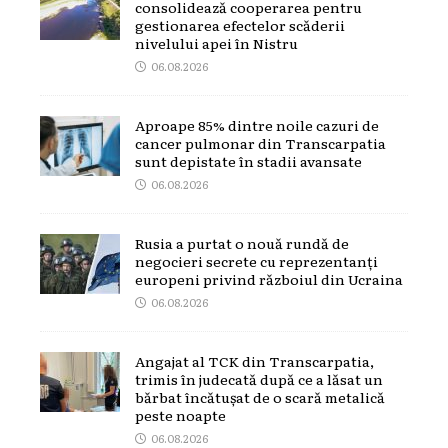
consolidează cooperarea pentru
gestionarea efectelor scăderii
nivelului apei în Nistru
06.08.2026
Aproape 85% dintre noile cazuri de
cancer pulmonar din Transcarpatia
sunt depistate în stadii avansate
06.08.2026
Rusia a purtat o nouă rundă de
negocieri secrete cu reprezentanți
europeni privind războiul din Ucraina
06.08.2026
Angajat al TCK din Transcarpatia,
trimis în judecată după ce a lăsat un
bărbat încătușat de o scară metalică
peste noapte
06.08.2026