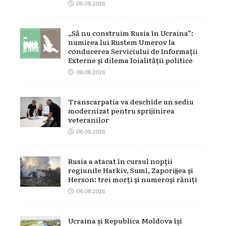
06.08.2026
„Să nu construim Rusia în Ucraina”:
numirea lui Rustem Umerov la
conducerea Serviciului de Informații
Externe și dilema loialității politice
06.08.2026
Transcarpatia va deschide un sediu
modernizat pentru sprijinirea
veteranilor
06.08.2026
Rusia a atacat în cursul nopții
regiunile Harkiv, Sumî, Zaporijjea și
Herson: trei morți și numeroși răniți
06.08.2026
Ucraina și Republica Moldova își