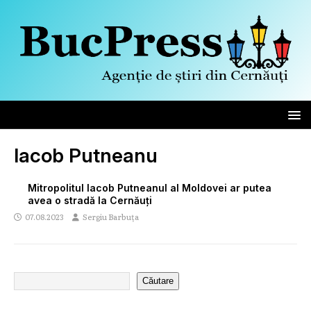
Iacob Putneanu
Mitropolitul Iacob Putneanul al Moldovei ar putea
avea o stradă la Cernăuți
07.08.2023
Sergiu Barbuța
Căutare