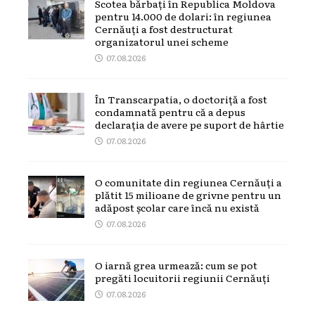
Scotea bărbați în Republica Moldova
pentru 14.000 de dolari: în regiunea
Cernăuți a fost destructurat
organizatorul unei scheme
07.08.2026
În Transcarpatia, o doctoriță a fost
condamnată pentru că a depus
declarația de avere pe suport de hârtie
07.08.2026
O comunitate din regiunea Cernăuți a
plătit 15 milioane de grivne pentru un
adăpost școlar care încă nu există
07.08.2026
O iarnă grea urmează: cum se pot
pregăti locuitorii regiunii Cernăuți
07.08.2026