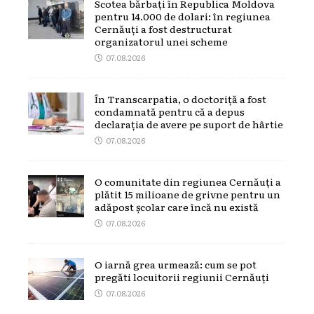
Scotea bărbați în Republica Moldova
pentru 14.000 de dolari: în regiunea
Cernăuți a fost destructurat
organizatorul unei scheme
07.08.2026
În Transcarpatia, o doctoriță a fost
condamnată pentru că a depus
declarația de avere pe suport de hârtie
07.08.2026
O comunitate din regiunea Cernăuți a
plătit 15 milioane de grivne pentru un
adăpost școlar care încă nu există
07.08.2026
O iarnă grea urmează: cum se pot
pregăti locuitorii regiunii Cernăuți
07.08.2026