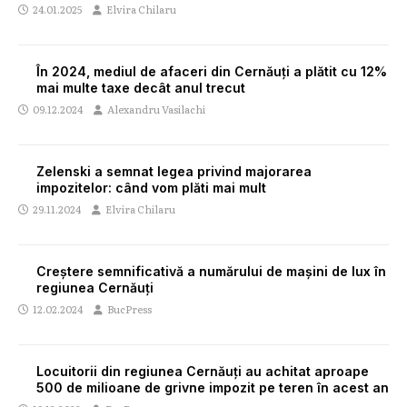
24.01.2025
Elvira Chilaru
În 2024, mediul de afaceri din Cernăuți a plătit cu 12%
mai multe taxe decât anul trecut
09.12.2024
Alexandru Vasilachi
Zelenski a semnat legea privind majorarea
impozitelor: când vom plăti mai mult
29.11.2024
Elvira Chilaru
Creștere semnificativă a numărului de mașini de lux în
regiunea Cernăuți
12.02.2024
BucPress
Locuitorii din regiunea Cernăuți au achitat aproape
500 de milioane de grivne impozit pe teren în acest an