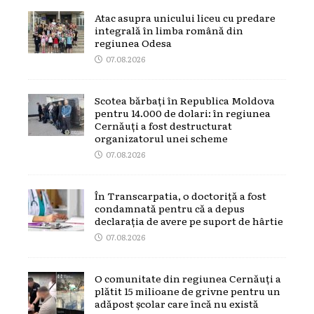
Atac asupra unicului liceu cu predare
integrală în limba română din
regiunea Odesa
07.08.2026
Scotea bărbați în Republica Moldova
pentru 14.000 de dolari: în regiunea
Cernăuți a fost destructurat
organizatorul unei scheme
07.08.2026
În Transcarpatia, o doctoriță a fost
condamnată pentru că a depus
declarația de avere pe suport de hârtie
07.08.2026
O comunitate din regiunea Cernăuți a
plătit 15 milioane de grivne pentru un
adăpost școlar care încă nu există