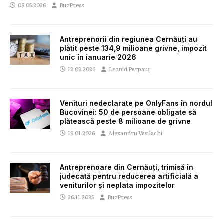
08.05.2026
BucPress
Antreprenorii din regiunea Cernăuți au
plătit peste 134,9 milioane grivne, impozit
unic în ianuarie 2026
12.02.2026
Leonid Parpauț
Venituri nedeclarate pe OnlyFans în nordul
Bucovinei: 50 de persoane obligate să
plătească peste 8 milioane de grivne
19.01.2026
Alexandru Vasilachi
Antreprenoare din Cernăuți, trimisă în
judecată pentru reducerea artificială a
veniturilor și neplata impozitelor
26.11.2025
BucPress