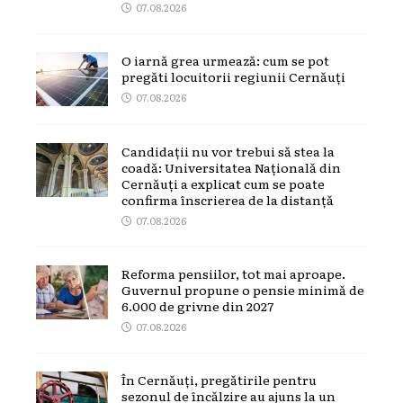
07.08.2026
O iarnă grea urmează: cum se pot
pregăti locuitorii regiunii Cernăuți
07.08.2026
Candidații nu vor trebui să stea la
coadă: Universitatea Națională din
Cernăuți a explicat cum se poate
confirma înscrierea de la distanță
07.08.2026
Reforma pensiilor, tot mai aproape.
Guvernul propune o pensie minimă de
6.000 de grivne din 2027
07.08.2026
În Cernăuți, pregătirile pentru
sezonul de încălzire au ajuns la un