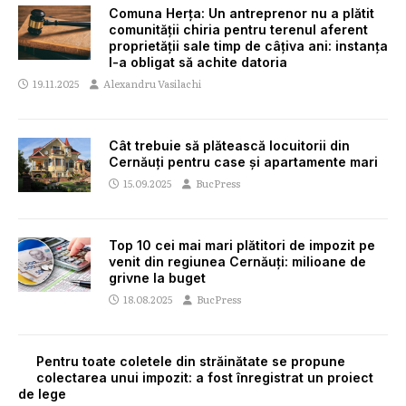
Comuna Herța: Un antreprenor nu a plătit
comunității chiria pentru terenul aferent
proprietății sale timp de câțiva ani: instanța
l-a obligat să achite datoria
19.11.2025
Alexandru Vasilachi
Cât trebuie să plătească locuitorii din
Cernăuți pentru case și apartamente mari
15.09.2025
BucPress
Top 10 cei mai mari plătitori de impozit pe
venit din regiunea Cernăuți: milioane de
grivne la buget
18.08.2025
BucPress
Pentru toate coletele din străinătate se propune
colectarea unui impozit: a fost înregistrat un proiect
de lege