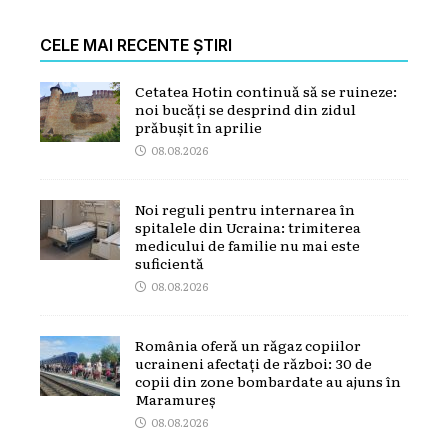
CELE MAI RECENTE ȘTIRI
Cetatea Hotin continuă să se ruineze:
noi bucăți se desprind din zidul
prăbușit în aprilie
08.08.2026
Noi reguli pentru internarea în
spitalele din Ucraina: trimiterea
medicului de familie nu mai este
suficientă
08.08.2026
România oferă un răgaz copiilor
ucraineni afectați de război: 30 de
copii din zone bombardate au ajuns în
Maramureș
08.08.2026