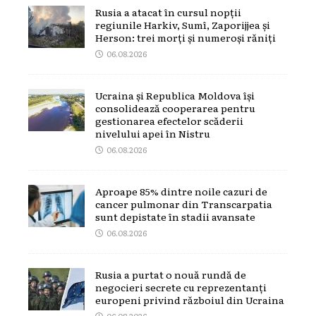
Rusia a atacat în cursul nopții
regiunile Harkiv, Sumî, Zaporijjea și
Herson: trei morți și numeroși răniți
06.08.2026
Ucraina și Republica Moldova își
consolidează cooperarea pentru
gestionarea efectelor scăderii
nivelului apei în Nistru
06.08.2026
Aproape 85% dintre noile cazuri de
cancer pulmonar din Transcarpatia
sunt depistate în stadii avansate
06.08.2026
Rusia a purtat o nouă rundă de
negocieri secrete cu reprezentanți
europeni privind războiul din Ucraina
06.08.2026