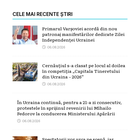
CELE MAI RECENTE ȘTIRI
Primarul Varșoviei acordă din nou
patronaj manifestărilor dedicate Zilei
Independenței Ucrainei
06.08.2026
Cernăuțiul s-a clasat pe locul al doilea
în competiția „Capitala Tineretului
din Ucraina – 2026”
06.08.2026
În Ucraina continuă, pentru a 21-a zi consecutiv,
protestele în sprijinul revenirii lui Mîhailo
Fedorov la conducerea Ministerului Apărării
06.08.2026
Spectatorii vor urca pe scenă, iar