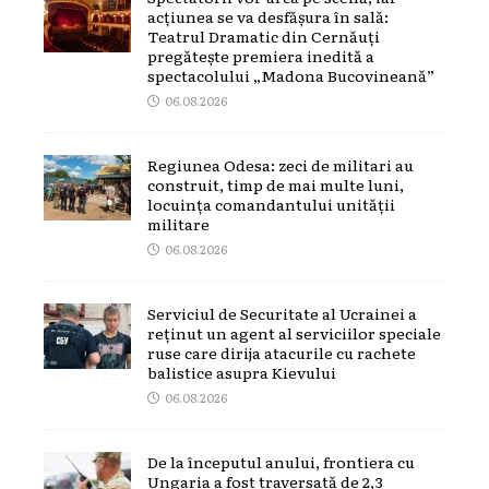
acțiunea se va desfășura în sală:
Teatrul Dramatic din Cernăuți
pregătește premiera inedită a
spectacolului „Madona Bucovineană”
06.08.2026
Regiunea Odesa: zeci de militari au
construit, timp de mai multe luni,
locuința comandantului unității
militare
06.08.2026
Serviciul de Securitate al Ucrainei a
reținut un agent al serviciilor speciale
ruse care dirija atacurile cu rachete
balistice asupra Kievului
06.08.2026
De la începutul anului, frontiera cu
Ungaria a fost traversată de 2,3