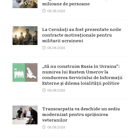
milioane de persoane
06.08.2026
La Cernăuți au fost prezentate noile
contracte motivaționale pentru
militarii ucraineni
06.08.2026
„Să nu construim Rusia în Ucraina”:
numirea lui Rustem Umerov la
conducerea Serviciului de Informații
Externe și dilema loialității politice
06.08.2026
Transcarpatia va deschide un sediu
modernizat pentru sprijinirea
veteranilor
06.08.2026