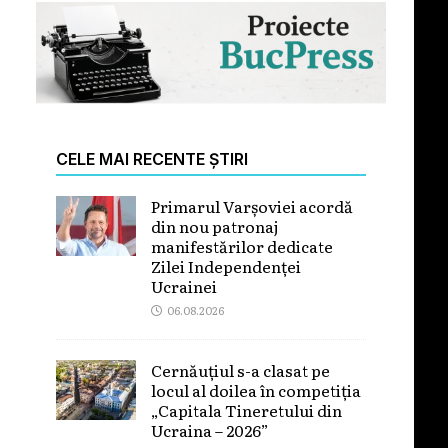
CELE MAI RECENTE ȘTIRI
Primarul Varșoviei acordă
din nou patronaj
manifestărilor dedicate
Zilei Independenței
Ucrainei
06.08.2026
Cernăuțiul s-a clasat pe
locul al doilea în competiția
„Capitala Tineretului din
Ucraina – 2026”