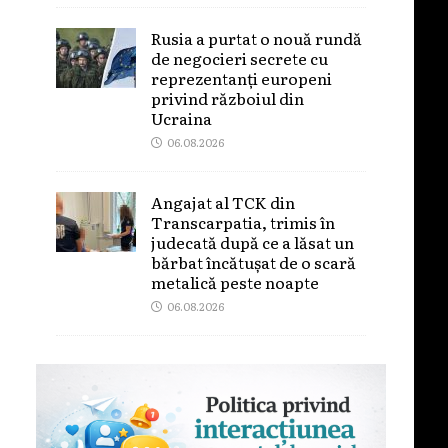
Rusia a purtat o nouă rundă
de negocieri secrete cu
reprezentanți europeni
privind războiul din
Ucraina
06.08.2026
Angajat al TCK din
Transcarpatia, trimis în
judecată după ce a lăsat un
bărbat încătușat de o scară
metalică peste noapte
06.08.2026