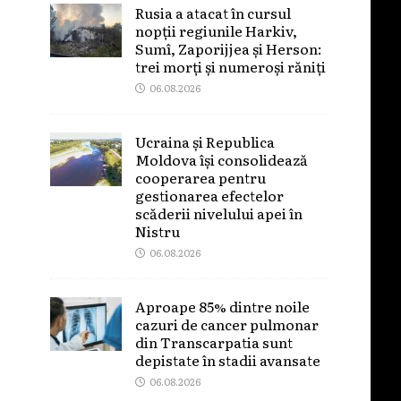
Rusia a atacat în cursul
nopții regiunile Harkiv,
Sumî, Zaporijjea și Herson:
trei morți și numeroși răniți
06.08.2026
Ucraina și Republica
Moldova își consolidează
cooperarea pentru
gestionarea efectelor
scăderii nivelului apei în
Nistru
06.08.2026
Aproape 85% dintre noile
cazuri de cancer pulmonar
din Transcarpatia sunt
depistate în stadii avansate
06.08.2026