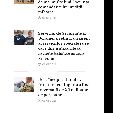
de mai multe luni, locuința
comandantului unității
militare
06.08.2026
Serviciul de Securitate al
Ucrainei a reținut un agent
al serviciilor speciale ruse
care dirija atacurile cu
rachete balistice asupra
Kievului
06.08.2026
De la începutul anului,
frontiera cu Ungaria a fost
traversată de 2,3 milioane
de persoane
06.08.2026