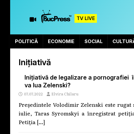
TV LIVE
POLITICĂ
ECONOMIE
SOCIAL
CULTUR
Inițiativă
Inițiativă de legalizare a pornografiei
va lua Zelenski?
07.07.2022
Elvira Chilaru
Președintele Volodimir Zelenski este rugat 
iulie, Taras Syromskyi a înregistrat petiți
Petiția
[…]