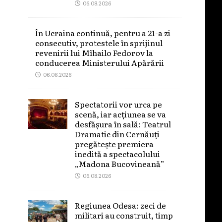
06.08.2026
În Ucraina continuă, pentru a 21-a zi
consecutiv, protestele în sprijinul
revenirii lui Mîhailo Fedorov la
conducerea Ministerului Apărării
06.08.2026
Spectatorii vor urca pe
scenă, iar acțiunea se va
desfășura în sală: Teatrul
Dramatic din Cernăuți
pregătește premiera
inedită a spectacolului
„Madona Bucovineană”
06.08.2026
Regiunea Odesa: zeci de
militari au construit, timp