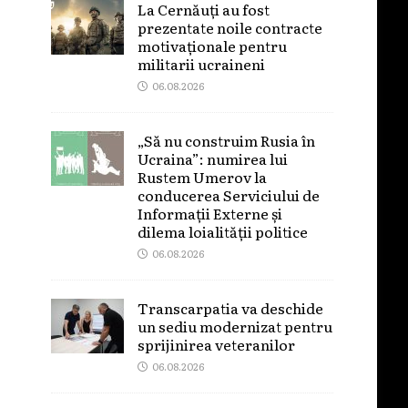
La Cernăuți au fost
prezentate noile contracte
motivaționale pentru
militarii ucraineni
06.08.2026
„Să nu construim Rusia în
Ucraina”: numirea lui
Rustem Umerov la
conducerea Serviciului de
Informații Externe și
dilema loialității politice
06.08.2026
Transcarpatia va deschide
un sediu modernizat pentru
sprijinirea veteranilor
06.08.2026