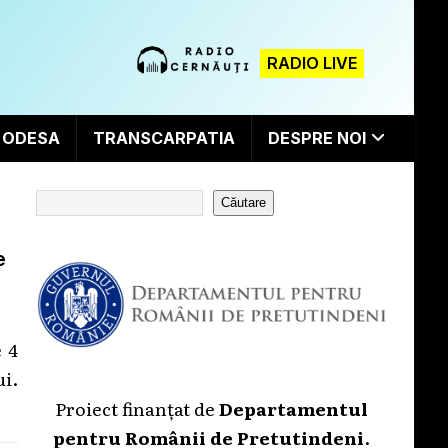
RADIO LIVE
ODESA
TRANSCARPATIA
DESPRE NOI
Căutare
e
e 4
ui.
Proiect finanțat de
Departamentul
pentru Românii de Pretutindeni
.