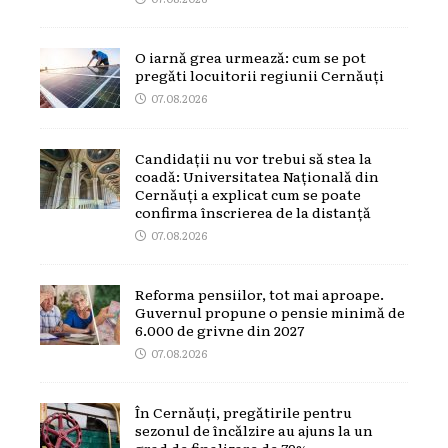
O iarnă grea urmează: cum se pot
pregăti locuitorii regiunii Cernăuți
07.08.2026
Candidații nu vor trebui să stea la
coadă: Universitatea Națională din
Cernăuți a explicat cum se poate
confirma înscrierea de la distanță
07.08.2026
Reforma pensiilor, tot mai aproape.
Guvernul propune o pensie minimă de
6.000 de grivne din 2027
07.08.2026
În Cernăuți, pregătirile pentru
sezonul de încălzire au ajuns la un
grad de finalizare de 79%