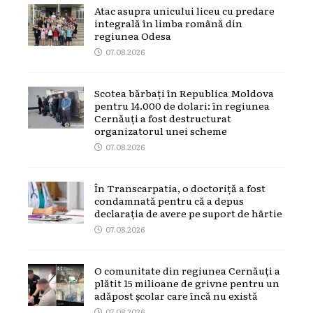
Atac asupra unicului liceu cu predare
integrală în limba română din
regiunea Odesa
07.08.2026
Scotea bărbați în Republica Moldova
pentru 14.000 de dolari: în regiunea
Cernăuți a fost destructurat
organizatorul unei scheme
07.08.2026
În Transcarpatia, o doctoriță a fost
condamnată pentru că a depus
declarația de avere pe suport de hârtie
07.08.2026
O comunitate din regiunea Cernăuți a
plătit 15 milioane de grivne pentru un
adăpost școlar care încă nu există
07.08.2026