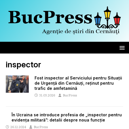
inspector
Fost inspector al Serviciului pentru Situații
de Urgență din Cernăuți, reținut pentru
trafic de amfetamină
31.03.2026
BucPress
În Ucraina se introduce profesia de „inspector pentru
evidența militară”: detalii despre noua funcție
26.12.2024
BucPress