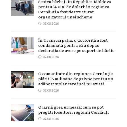
Scotea bărbați în Republica Moldova
pentru 14.000 de dolari: în regiunea
Cernăuți a fost destructurat
organizatorul unei scheme
07.08.2026
În Transcarpatia, o doctoriță a fost
condamnată pentru că a depus
declarația de avere pe suport de hârtie
07.08.2026
O comunitate din regiunea Cernăuți a
plătit 15 milioane de grivne pentru un
adăpost școlar care încă nu există
07.08.2026
O iarnă grea urmează: cum se pot
pregăti locuitorii regiunii Cernăuți
07.08.2026