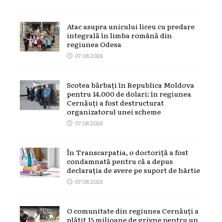
Atac asupra unicului liceu cu predare
integrală în limba română din
regiunea Odesa
07.08.2026
Scotea bărbați în Republica Moldova
pentru 14.000 de dolari: în regiunea
Cernăuți a fost destructurat
organizatorul unei scheme
07.08.2026
În Transcarpatia, o doctoriță a fost
condamnată pentru că a depus
declarația de avere pe suport de hârtie
07.08.2026
O comunitate din regiunea Cernăuți a
plătit 15 milioane de grivne pentru un