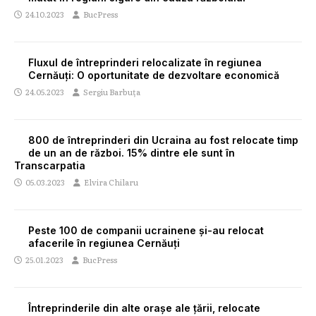
24.10.2023
BucPress
Fluxul de întreprinderi relocalizate în regiunea
Cernăuți: O oportunitate de dezvoltare economică
24.05.2023
Sergiu Barbuța
800 de întreprinderi din Ucraina au fost relocate timp
de un an de război. 15% dintre ele sunt în
Transcarpatia
05.03.2023
Elvira Chilaru
Peste 100 de companii ucrainene şi-au relocat
afacerile în regiunea Cernăuţi
25.01.2023
BucPress
Întreprinderile din alte orașe ale țării, relocate