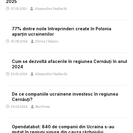
2025
07.05.2025
Alexandru Vasilachi
77% dintre noile întreprinderi create în Polonia
aparțin ucrainenilor
05.08.2024
Elvira Chilaru
Cum se dezvoltă afacerile în regiunea Cernăuți în anul
2024
29.05.2024
Alexandru Vasilachi
De ce companiile ucrainene investesc în regiunea
Cernăuți?
29.04.2024
BucPress
Opendatabot: 840 de companii din Ucraina s-au
mutat în regiuni sigure din cauza războiului