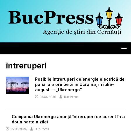
întreruperi
Posibile întreruperi de energie electrică de
până la 5 ore pe zi în Ucraina, în iulie–
august — „Ukrenergo”
25.06.2026
BucPress
Compania Ukrenergo anunță întreruperi de curent în a
doua parte a zilei
25.06.2024
BucPress