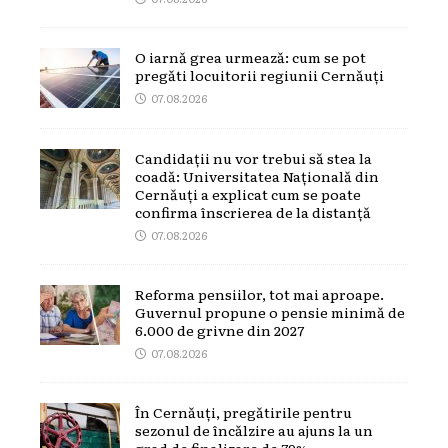
O iarnă grea urmează: cum se pot
pregăti locuitorii regiunii Cernăuți
07.08.2026
Candidații nu vor trebui să stea la
coadă: Universitatea Națională din
Cernăuți a explicat cum se poate
confirma înscrierea de la distanță
07.08.2026
Reforma pensiilor, tot mai aproape.
Guvernul propune o pensie minimă de
6.000 de grivne din 2027
07.08.2026
În Cernăuți, pregătirile pentru
sezonul de încălzire au ajuns la un
grad de finalizare de 79%