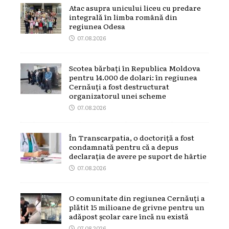
Atac asupra unicului liceu cu predare
integrală în limba română din
regiunea Odesa
07.08.2026
Scotea bărbați în Republica Moldova
pentru 14.000 de dolari: în regiunea
Cernăuți a fost destructurat
organizatorul unei scheme
07.08.2026
În Transcarpatia, o doctoriță a fost
condamnată pentru că a depus
declarația de avere pe suport de hârtie
07.08.2026
O comunitate din regiunea Cernăuți a
plătit 15 milioane de grivne pentru un
adăpost școlar care încă nu există
07.08.2026