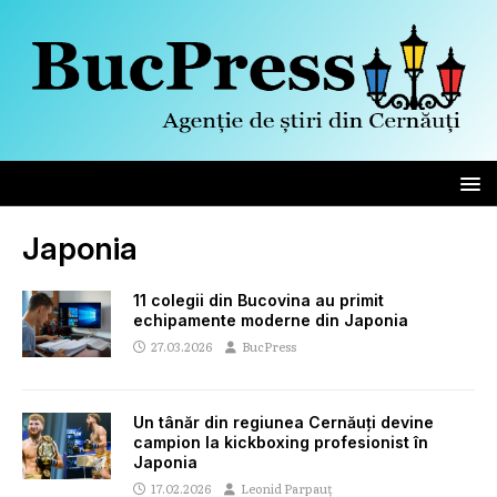
Japonia
11 colegii din Bucovina au primit
echipamente moderne din Japonia
27.03.2026
BucPress
Un tânăr din regiunea Cernăuți devine
campion la kickboxing profesionist în
Japonia
17.02.2026
Leonid Parpauț