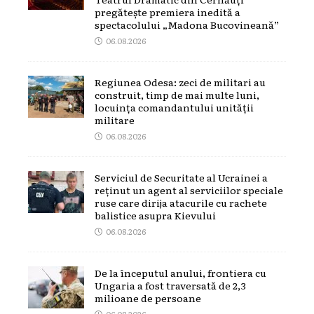
pregătește premiera inedită a
spectacolului „Madona Bucovineană”
06.08.2026
Regiunea Odesa: zeci de militari au
construit, timp de mai multe luni,
locuința comandantului unității
militare
06.08.2026
Serviciul de Securitate al Ucrainei a
reținut un agent al serviciilor speciale
ruse care dirija atacurile cu rachete
balistice asupra Kievului
06.08.2026
De la începutul anului, frontiera cu
Ungaria a fost traversată de 2,3
milioane de persoane
06.08.2026