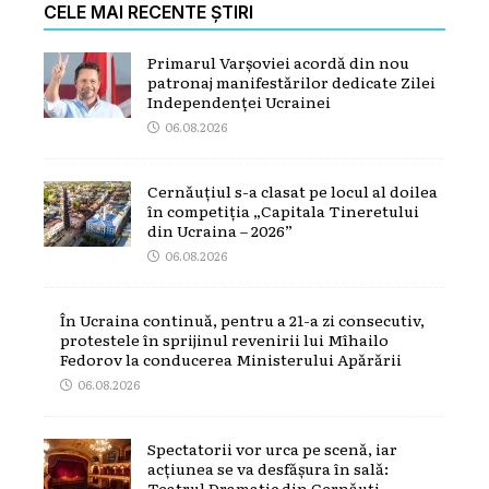
CELE MAI RECENTE ȘTIRI
Primarul Varșoviei acordă din nou
patronaj manifestărilor dedicate Zilei
Independenței Ucrainei
06.08.2026
Cernăuțiul s-a clasat pe locul al doilea
în competiția „Capitala Tineretului
din Ucraina – 2026”
06.08.2026
În Ucraina continuă, pentru a 21-a zi consecutiv,
protestele în sprijinul revenirii lui Mîhailo
Fedorov la conducerea Ministerului Apărării
06.08.2026
Spectatorii vor urca pe scenă, iar
acțiunea se va desfășura în sală:
Teatrul Dramatic din Cernăuți