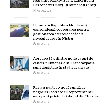
regiunile Harkiv, Sumî, Zaporijjea și
Herson: trei morți și numeroși răniți
06.08.2026
Ucraina și Republica Moldova își
consolidează cooperarea pentru
gestionarea efectelor scăderii
nivelului apei în Nistru
06.08.2026
Aproape 85% dintre noile cazuri de
cancer pulmonar din Transcarpatia
sunt depistate în stadii avansate
06.08.2026
Rusia a purtat o nouă rundă de
negocieri secrete cu reprezentanți
europeni privind războiul din Ucraina
06.08.2026