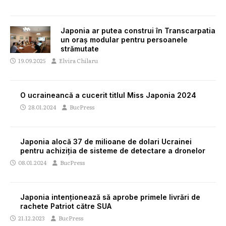
Japonia ar putea construi în Transcarpatia
un oraș modular pentru persoanele
strămutate
19.09.2025
Elvira Chilaru
O ucraineancă a cucerit titlul Miss Japonia 2024
28.01.2024
BucPress
Japonia alocă 37 de milioane de dolari Ucrainei
pentru achiziţia de sisteme de detectare a dronelor
08.01.2024
BucPress
Japonia intenționează să aprobe primele livrări de
rachete Patriot către SUA
21.12.2023
BucPress