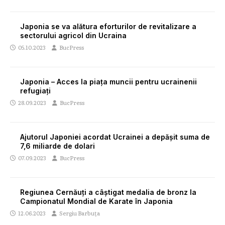
Japonia se va alătura eforturilor de revitalizare a
sectorului agricol din Ucraina
05.10.2023
BucPress
Japonia – Acces la piața muncii pentru ucrainenii
refugiați
28.09.2023
BucPress
Ajutorul Japoniei acordat Ucrainei a depășit suma de
7,6 miliarde de dolari
07.09.2023
BucPress
Regiunea Cernăuți a câștigat medalia de bronz la
Campionatul Mondial de Karate în Japonia
12.06.2023
Sergiu Barbuța