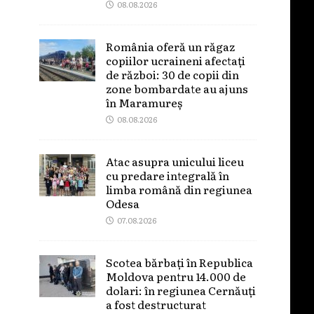
08.08.2026
România oferă un răgaz
copiilor ucraineni afectați
de război: 30 de copii din
zone bombardate au ajuns
în Maramureș
08.08.2026
Atac asupra unicului liceu
cu predare integrală în
limba română din regiunea
Odesa
07.08.2026
Scotea bărbați în Republica
Moldova pentru 14.000 de
dolari: în regiunea Cernăuți
a fost destructurat