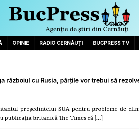
Ă
OPINIE
RADIO CERNĂUȚI
BUCPRESS TV
 războiul cu Rusia, părțile vor trebui să rezolv
entantul președintelui SUA pentru probleme de clim
ru publicația britanică The Times că
[…]