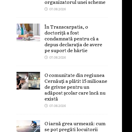
organizatorul unei scheme
07.08.2026
În Transcarpatia, o
doctoriță a fost
condamnată pentru că a
depus declarația de avere
pe suport de hârtie
07.08.2026
O comunitate din regiunea
Cernăuți a plătit 15 milioane
de grivne pentru un
adăpost școlar care încă nu
există
07.08.2026
O iarnă grea urmează: cum
se pot pregăti locuitorii