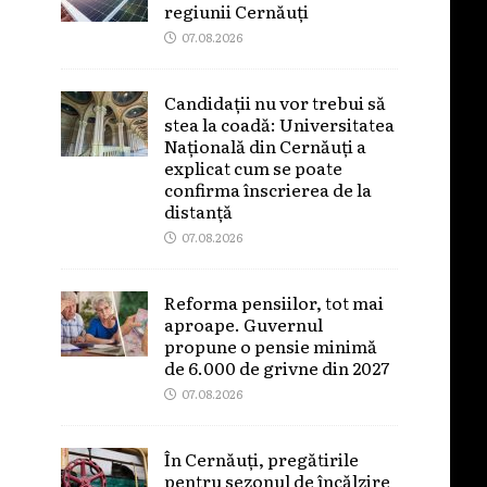
regiunii Cernăuți
07.08.2026
Candidații nu vor trebui să
stea la coadă: Universitatea
Națională din Cernăuți a
explicat cum se poate
confirma înscrierea de la
distanță
07.08.2026
Reforma pensiilor, tot mai
aproape. Guvernul
propune o pensie minimă
de 6.000 de grivne din 2027
07.08.2026
În Cernăuți, pregătirile
pentru sezonul de încălzire