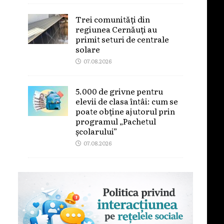
Trei comunități din
regiunea Cernăuți au
primit seturi de centrale
solare
07.08.2026
5.000 de grivne pentru
elevii de clasa întâi: cum se
poate obține ajutorul prin
programul „Pachetul
școlarului”
07.08.2026