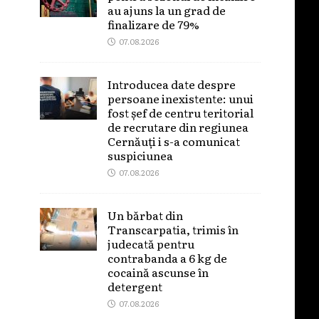
au ajuns la un grad de
finalizare de 79%
07.08.2026
Introducea date despre
persoane inexistente: unui
fost șef de centru teritorial
de recrutare din regiunea
Cernăuți i s-a comunicat
suspiciunea
07.08.2026
Un bărbat din
Transcarpatia, trimis în
judecată pentru
contrabanda a 6 kg de
cocaină ascunse în
detergent
07.08.2026