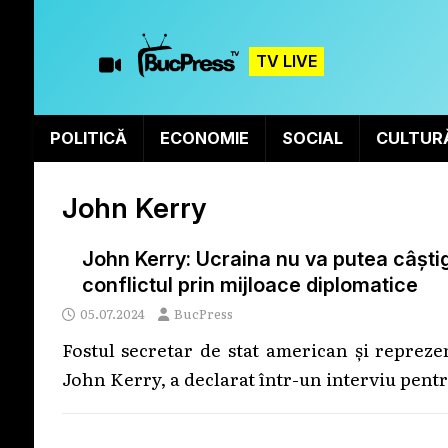
TV LIVE
POLITICĂ
ECONOMIE
SOCIAL
CULTUR
John Kerry
John Kerry: Ucraina nu va putea câștiga
conflictul prin mijloace diplomatice
05.07.2024
BucPress
Fostul secretar de stat american și reprez
John Kerry, a declarat într-un interviu pent