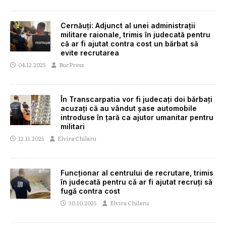
Cernăuți: Adjunct al unei administrații
militare raionale, trimis în judecată pentru
că ar fi ajutat contra cost un bărbat să
evite recrutarea
04.12.2025
BucPress
În Transcarpatia vor fi judecați doi bărbați
acuzați că au vândut șase automobile
introduse în țară ca ajutor umanitar pentru
militari
12.11.2025
Elvira Chilaru
Funcționar al centrului de recrutare, trimis
în judecată pentru că ar fi ajutat recruți să
fugă contra cost
30.10.2025
Elvira Chilaru