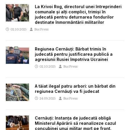
La Krivoi Rog, directorul unei întreprinderi
comunale și alți complici, trimiși în
judecată pentru deturnarea fondurilor
destinate înmormântării militarilor
02.10.2025
BucPress
Regiunea Cernăuți: Bărbat trimis în
judecată pentru justificarea publică a
agresiunii Rusiei împotriva Ucrainei
02.10.2025
BucPress
A tăiat ilegal patru arbori: un bărbat din
regiunea Cernăuți va fi judecat
24.09.2025
BucPress
Cernăuți: Instanța de judecată obligă
Ministerul Apărării să reanalizeze cazul
concubinei unui militar mort pe front.