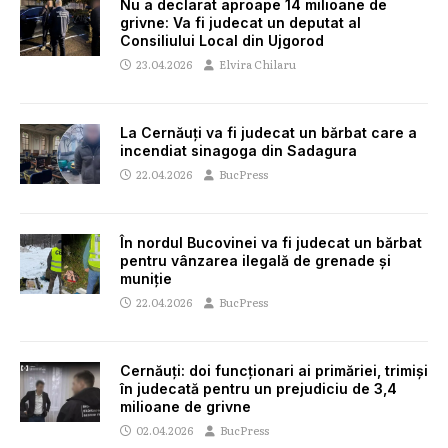
Nu a declarat aproape 14 milioane de
grivne: Va fi judecat un deputat al
Consiliului Local din Ujgorod
23.04.2026
Elvira Chilaru
La Cernăuți va fi judecat un bărbat care a
incendiat sinagoga din Sadagura
22.04.2026
BucPress
În nordul Bucovinei va fi judecat un bărbat
pentru vânzarea ilegală de grenade și
muniție
22.04.2026
BucPress
Cernăuți: doi funcționari ai primăriei, trimiși
în judecată pentru un prejudiciu de 3,4
milioane de grivne
02.04.2026
BucPress