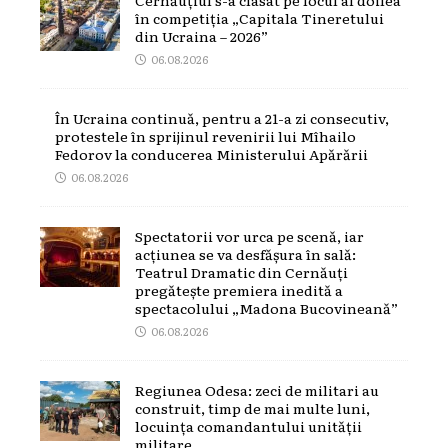
în competiția „Capitala Tineretului
din Ucraina – 2026”
06.08.2026
În Ucraina continuă, pentru a 21-a zi consecutiv,
protestele în sprijinul revenirii lui Mîhailo
Fedorov la conducerea Ministerului Apărării
06.08.2026
Spectatorii vor urca pe scenă, iar
acțiunea se va desfășura în sală:
Teatrul Dramatic din Cernăuți
pregătește premiera inedită a
spectacolului „Madona Bucovineană”
06.08.2026
Regiunea Odesa: zeci de militari au
construit, timp de mai multe luni,
locuința comandantului unității
militare