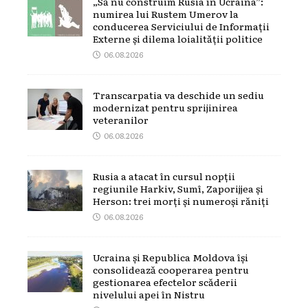
„Să nu construim Rusia în Ucraina”:
numirea lui Rustem Umerov la
conducerea Serviciului de Informații
Externe și dilema loialității politice
06.08.2026
Transcarpatia va deschide un sediu
modernizat pentru sprijinirea
veteranilor
06.08.2026
Rusia a atacat în cursul nopții
regiunile Harkiv, Sumî, Zaporijjea și
Herson: trei morți și numeroși răniți
06.08.2026
Ucraina și Republica Moldova își
consolidează cooperarea pentru
gestionarea efectelor scăderii
nivelului apei în Nistru