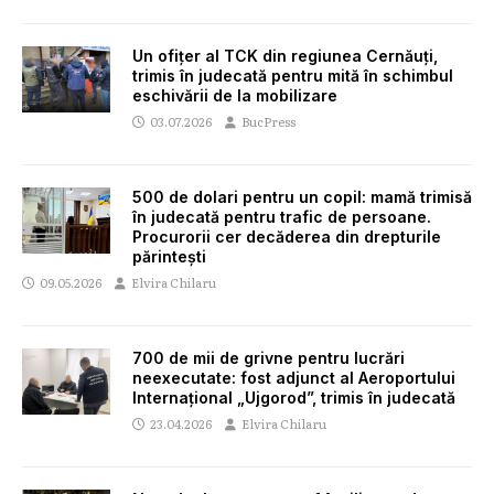
Un ofițer al TCK din regiunea Cernăuți,
trimis în judecată pentru mită în schimbul
eschivării de la mobilizare
03.07.2026
BucPress
500 de dolari pentru un copil: mamă trimisă
în judecată pentru trafic de persoane.
Procurorii cer decăderea din drepturile
părintești
09.05.2026
Elvira Chilaru
700 de mii de grivne pentru lucrări
neexecutate: fost adjunct al Aeroportului
Internațional „Ujgorod”, trimis în judecată
23.04.2026
Elvira Chilaru