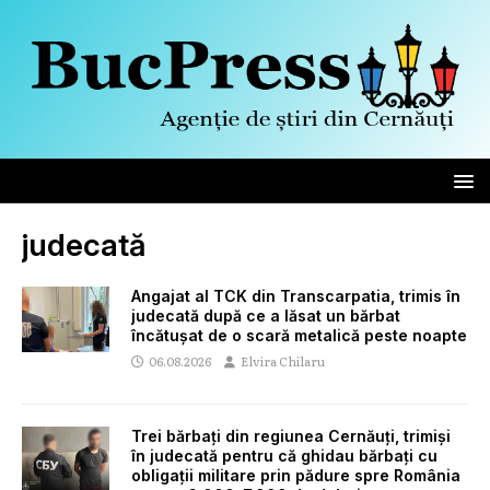
judecată
Angajat al TCK din Transcarpatia, trimis în
judecată după ce a lăsat un bărbat
încătușat de o scară metalică peste noapte
06.08.2026
Elvira Chilaru
Trei bărbați din regiunea Cernăuți, trimiși
în judecată pentru că ghidau bărbați cu
obligații militare prin pădure spre România