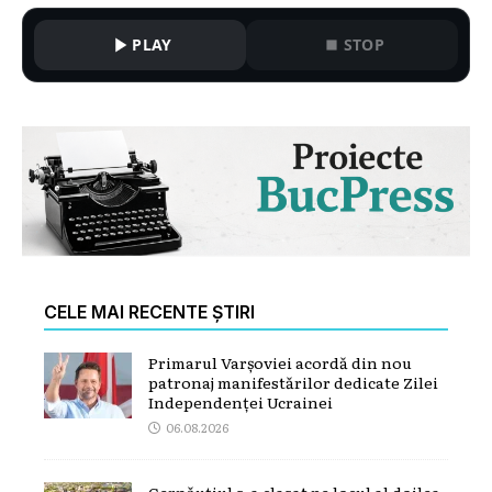
PLAY
STOP
CELE MAI RECENTE ȘTIRI
Primarul Varșoviei acordă din nou
patronaj manifestărilor dedicate Zilei
Independenței Ucrainei
06.08.2026
Cernăuțiul s-a clasat pe locul al doilea