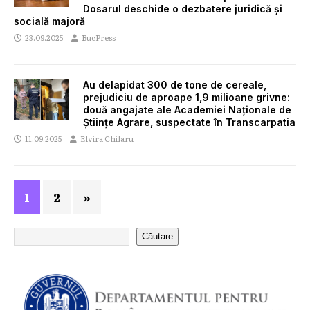
Dosarul deschide o dezbatere juridică și
socială majoră
23.09.2025
BucPress
Au delapidat 300 de tone de cereale,
prejudiciu de aproape 1,9 milioane grivne:
două angajate ale Academiei Naționale de
Științe Agrare, suspectate în Transcarpatia
11.09.2025
Elvira Chilaru
1
2
»
Căutare