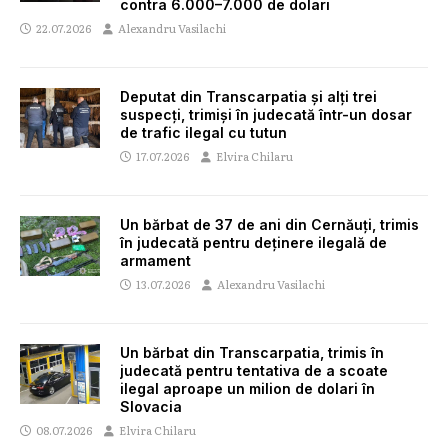
contra 6.000–7.000 de dolari
22.07.2026
Alexandru Vasilachi
Deputat din Transcarpatia și alți trei
suspecți, trimiși în judecată într-un dosar
de trafic ilegal cu tutun
17.07.2026
Elvira Chilaru
Un bărbat de 37 de ani din Cernăuți, trimis
în judecată pentru deținere ilegală de
armament
13.07.2026
Alexandru Vasilachi
Un bărbat din Transcarpatia, trimis în
judecată pentru tentativa de a scoate
ilegal aproape un milion de dolari în
Slovacia
08.07.2026
Elvira Chilaru