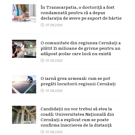
În Transcarpatia, o doctoriță a fost
condamnată pentru că a depus
declarația de avere pe suport de hârtie
07.08.2026
O comunitate din regiunea Cernăuți a
plătit 15 milioane de grivne pentru un
adăpost școlar care încă nu există
07.08.2026
O iarnă grea urmează: cum se pot
pregăti locuitorii regiunii Cernăuți
07.08.2026
Candidații nu vor trebui să stea la
coadă: Universitatea Națională din
Cernăuți a explicat cum se poate
confirma înscrierea de la distanță
07.08.2026