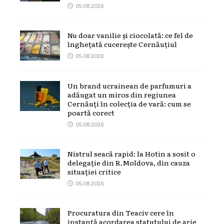
05.08.2026
Nu doar vanilie și ciocolată: ce fel de
înghețată cucerește Cernăuțiul
05.08.2026
Un brand ucrainean de parfumuri a
adăugat un miros din regiunea
Cernăuți în colecția de vară: cum se
poartă corect
05.08.2026
Nistrul seacă rapid: la Hotin a sosit o
delegație din R.Moldova, din cauza
situației critice
05.08.2026
Procuratura din Teaciv cere în
instanță acordarea statutului de arie