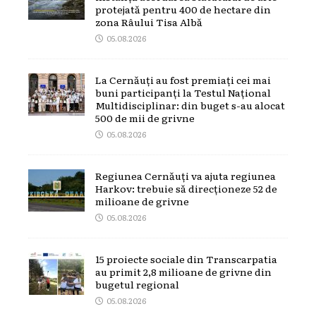
protejată pentru 400 de hectare din
zona Râului Tisa Albă
05.08.2026
La Cernăuți au fost premiați cei mai
buni participanți la Testul Național
Multidisciplinar: din buget s-au alocat
500 de mii de grivne
05.08.2026
Regiunea Cernăuți va ajuta regiunea
Harkov: trebuie să direcționeze 52 de
milioane de grivne
05.08.2026
15 proiecte sociale din Transcarpatia
au primit 2,8 milioane de grivne din
bugetul regional
05.08.2026