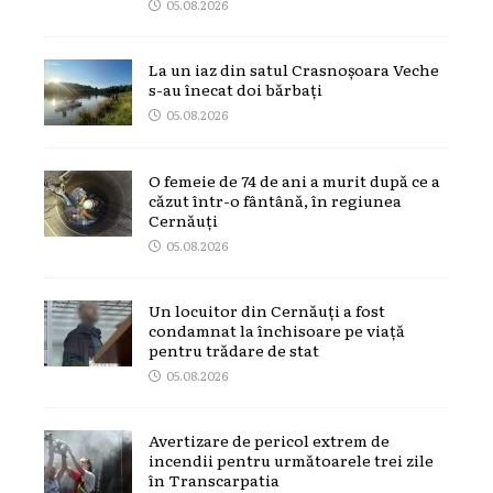
05.08.2026
La un iaz din satul Crasnoșoara Veche
s-au înecat doi bărbați
05.08.2026
O femeie de 74 de ani a murit după ce a
căzut într-o fântână, în regiunea
Cernăuți
05.08.2026
Un locuitor din Cernăuți a fost
condamnat la închisoare pe viață
pentru trădare de stat
05.08.2026
Avertizare de pericol extrem de
incendii pentru următoarele trei zile
în Transcarpatia