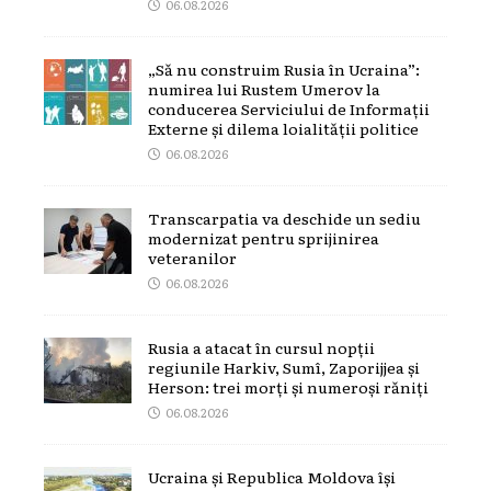
06.08.2026
„Să nu construim Rusia în Ucraina”:
numirea lui Rustem Umerov la
conducerea Serviciului de Informații
Externe și dilema loialității politice
06.08.2026
Transcarpatia va deschide un sediu
modernizat pentru sprijinirea
veteranilor
06.08.2026
Rusia a atacat în cursul nopții
regiunile Harkiv, Sumî, Zaporijjea și
Herson: trei morți și numeroși răniți
06.08.2026
Ucraina și Republica Moldova își