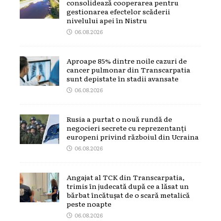
consolidează cooperarea pentru
gestionarea efectelor scăderii
nivelului apei în Nistru
06.08.2026
Aproape 85% dintre noile cazuri de
cancer pulmonar din Transcarpatia
sunt depistate în stadii avansate
06.08.2026
Rusia a purtat o nouă rundă de
negocieri secrete cu reprezentanți
europeni privind războiul din Ucraina
06.08.2026
Angajat al TCK din Transcarpatia,
trimis în judecată după ce a lăsat un
bărbat încătușat de o scară metalică
peste noapte
06.08.2026