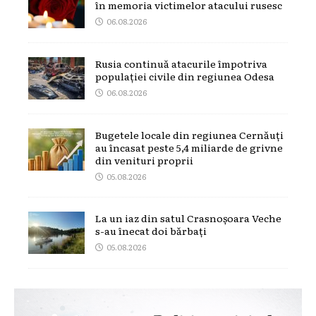
în memoria victimelor atacului rusesc
06.08.2026
Rusia continuă atacurile împotriva
populației civile din regiunea Odesa
06.08.2026
Bugetele locale din regiunea Cernăuți
au încasat peste 5,4 miliarde de grivne
din venituri proprii
05.08.2026
La un iaz din satul Crasnoșoara Veche
s-au înecat doi bărbați
05.08.2026