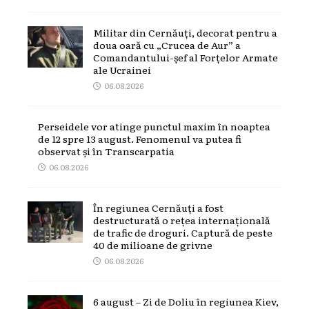
Militar din Cernăuți, decorat pentru a
doua oară cu „Crucea de Aur” a
Comandantului-șef al Forțelor Armate
ale Ucrainei
06.08.2026
Perseidele vor atinge punctul maxim în noaptea
de 12 spre 13 august. Fenomenul va putea fi
observat și în Transcarpatia
06.08.2026
În regiunea Cernăuți a fost
destructurată o rețea internațională
de trafic de droguri. Captură de peste
40 de milioane de grivne
06.08.2026
6 august – Zi de Doliu în regiunea Kiev,