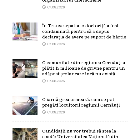
07.08.2026
În Transcarpatia, o doctoriță a fost
condamnată pentru că a depus
declarația de avere pe suport de hârtie
07.08.2026
O comunitate din regiunea Cernăuți a
plătit 15 milioane de grivne pentru un
adăpost școlar care încă nu există
07.08.2026
O iarnă grea urmează: cum se pot
pregăti locuitorii regiunii Cernăuți
07.08.2026
Candidații nu vor trebui să stea la
coadă: Universitatea Națională din