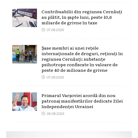
Contribuabilii din regiunea Cernăuți
au plătit, în șapte luni, peste 10,6
miliarde de grivne în taxe
07.08.2026
Șase membri ai unei rețele
internaționale de droguri, reținuți în
regiunea Cernăuți: substanțe
psihotrope confiscate în valoare de
peste 40 de milioane de grivne
07.08.2026
Primarul Varșoviei acordă din nou
patronaj manifestărilor dedicate Zilei
Independenței Ucrainei
06.08.2026