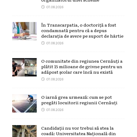
07.08.2026
În Transcarpatia, o doctoriță a fost
condamnată pentru că a depus
declarația de avere pe suport de hârtie
07.08.2026
O comunitate din regiunea Cernăuți a
plătit 15 milioane de grivne pentru un
adăpost școlar care încă nu există
07.08.2026
O iarnă grea urmează: cum se pot
pregăti locuitorii regiunii Cernăuți
07.08.2026
Candidații nu vor trebui să stea la
coadă: Universitatea Națională din