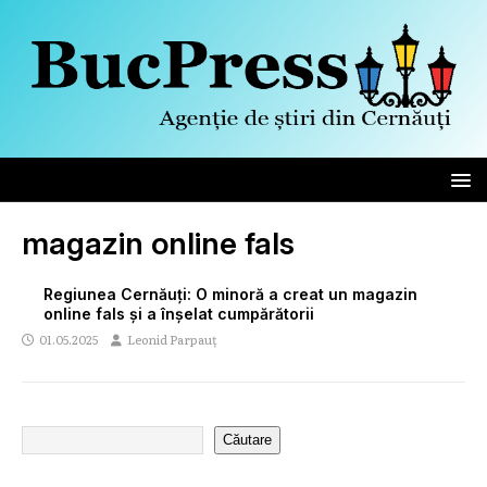
magazin online fals
Regiunea Cernăuți: O minoră a creat un magazin
online fals și a înșelat cumpărătorii
01.05.2025
Leonid Parpauț
Căutare