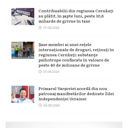
Contribuabilii din regiunea Cernăuți
au plătit, în șapte luni, peste 10,6
miliarde de grivne în taxe
07.08.2026
Șase membri ai unei rețele
internaționale de droguri, reținuți în
regiunea Cernăuți: substanțe
psihotrope confiscate în valoare de
peste 40 de milioane de grivne
07.08.2026
Primarul Varșoviei acordă din nou
patronaj manifestărilor dedicate Zilei
Independenței Ucrainei
06.08.2026