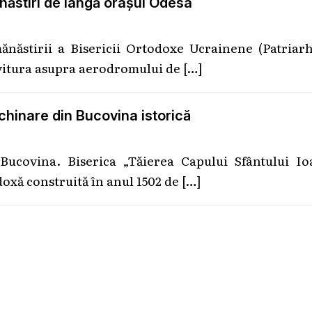
năstiri de lângă orașul Odesa
năstirii a Bisericii Ortodoxe Ucrainene (Patriarh
ovitura asupra aerodromului de
[…]
chinare din Bucovina istorică
Bucovina. Biserica „Tăierea Capului Sfântului Io
doxă construită în anul 1502 de
[…]