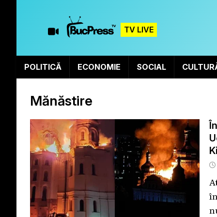
TV LIVE
POLITICĂ
ECONOMIE
SOCIAL
CULTUR
Mănăstire
Î
U
K
A
î
n