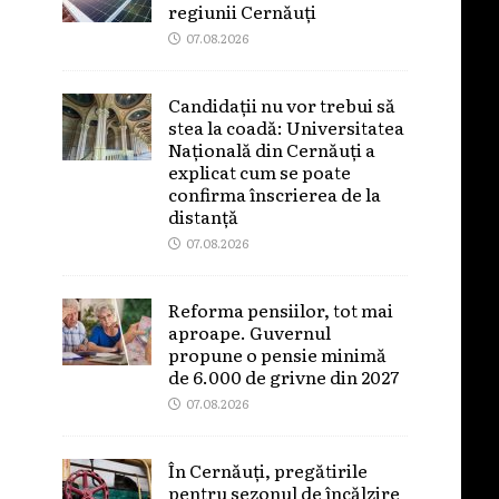
regiunii Cernăuți
07.08.2026
Candidații nu vor trebui să
stea la coadă: Universitatea
Națională din Cernăuți a
explicat cum se poate
confirma înscrierea de la
distanță
07.08.2026
Reforma pensiilor, tot mai
aproape. Guvernul
propune o pensie minimă
de 6.000 de grivne din 2027
07.08.2026
În Cernăuți, pregătirile
pentru sezonul de încălzire