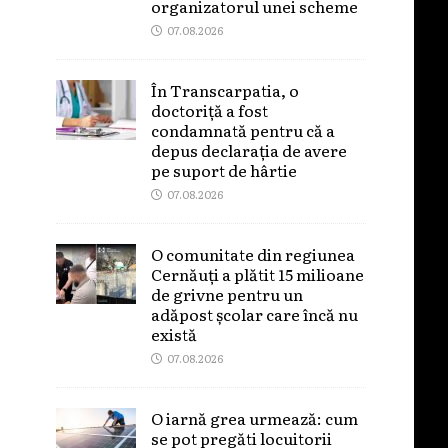
organizatorul unei scheme
07.08.2026
În Transcarpatia, o
doctoriță a fost
condamnată pentru că a
depus declarația de avere
pe suport de hârtie
07.08.2026
O comunitate din regiunea
Cernăuți a plătit 15 milioane
de grivne pentru un
adăpost școlar care încă nu
există
07.08.2026
O iarnă grea urmează: cum
se pot pregăti locuitorii