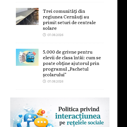
Trei comunități din
regiunea Cernăuți au
primit seturi de centrale
solare
07.08.2026
5.000 de grivne pentru
elevii de clasa întâi: cum se
poate obține ajutorul prin
programul „Pachetul
școlarului”
07.08.2026