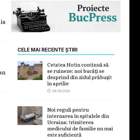
ia
CELE MAI RECENTE ȘTIRI
Cetatea Hotin continuă să
se ruineze: noi bucăți se
an
desprind din zidul prăbușit
în aprilie
08.08.2026
Noi reguli pentru
internarea în spitalele din
Ucraina: trimiterea
medicului de familie nu mai
este suficientă