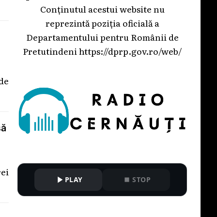
Conținutul acestui website nu
reprezintă poziția oficială a
Departamentului pentru Românii de
Pretutindeni
https://dprp.gov.ro/web/
 de
să
rei
PLAY
STOP