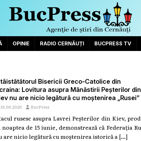
Ă
OPINIE
RADIO CERNĂUȚI
BUCPRESS TV
ntâistătătorul Bisericii Greco-Catolice din
craina: Lovitura asupra Mănăstirii Peșterilor din
iev nu are nicio legătură cu moștenirea „Rusei”
16.06.2026
BucPress
tacul rusesc asupra Lavrei Peşterilor din Kiev, pro
n noaptea de 15 iunie, demonstrează că Federația R
u are nicio legătură cu moștenirea istorică a
[…]