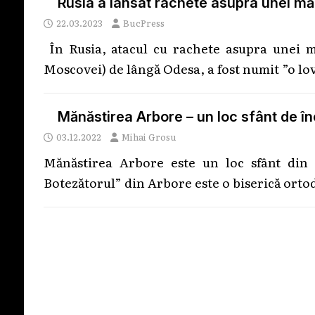
Rusia a lansat rachete asupra unei mă
22.03.2023
BucPress
În Rusia, atacul cu rachete asupra unei mă
Moscovei) de lângă Odesa, a fost numit ”o l
Mănăstirea Arbore – un loc sfânt de în
03.12.2022
Mihai Grosu
Mănăstirea Arbore este un loc sfânt din 
Botezătorul” din Arbore este o biserică orto