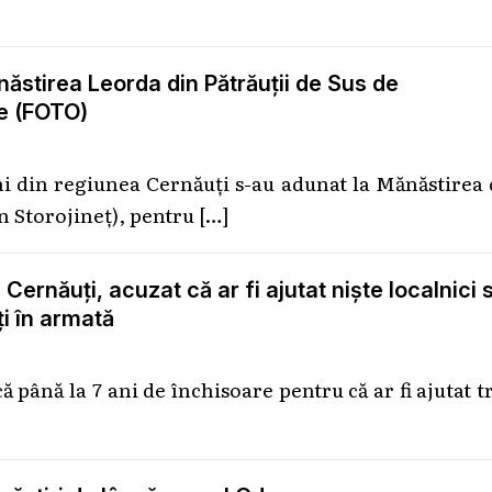
ăstirea Leorda din Pătrăuţii de Sus de
țe (FOTO)
ni din regiunea Cernăuți s-au adunat la Mănăstirea
on Storojineț), pentru
[…]
 Cernăuți, acuzat că ar fi ajutat niște localnici 
ți în armată
 până la 7 ani de închisoare pentru că ar fi ajutat t