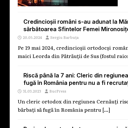
Credincioșii români s-au adunat la Măn
sărbătoarea Sfintelor Femei Mironosi
20.05.2024
Sergiu Barbuța
Pe 19 mai 2024, credincioșii ortodocși româ
maici Leorda din Pătrăuții de Sus (fostul rai
Riscă până la 7 ani: Cleric din regiunea
fugă în România pentru nu a fi recruta
31.03.2023
BucPress
Un cleric ortodox din regiunea Cernăuți riscă
bărbați să fugă în România pentru
[…]