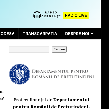
RADIO LIVE
ODESA
TRANSCARPATIA
DESPRE NOI
Căutare
dus
usă
Proiect finanțat de
Departamentul
pentru Românii de Pretutindeni
.