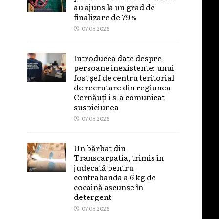
au ajuns la un grad de
finalizare de 79%
07.08.2026
Introducea date despre
persoane inexistente: unui
fost șef de centru teritorial
de recrutare din regiunea
Cernăuți i s-a comunicat
suspiciunea
07.08.2026
Un bărbat din
Transcarpatia, trimis în
judecată pentru
contrabanda a 6 kg de
cocaină ascunse în
detergent
07.08.2026