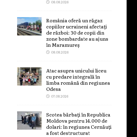
08.08.2026
România oferă un răgaz
copiilor ucraineni afectați
de război: 30 de copii din
zone bombardate au ajuns
în Maramureș
08.08.2026
Atac asupra unicului liceu
cu predare integrală în
limba română din regiunea
Odesa
07.08.2026
Scotea bărbați în Republica
Moldova pentru 14.000 de
dolari: în regiunea Cernăuți
a fost destructurat