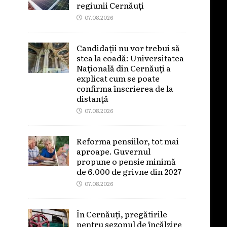
regiunii Cernăuți
07.08.2026
Candidații nu vor trebui să
stea la coadă: Universitatea
Națională din Cernăuți a
explicat cum se poate
confirma înscrierea de la
distanță
07.08.2026
Reforma pensiilor, tot mai
aproape. Guvernul
propune o pensie minimă
de 6.000 de grivne din 2027
07.08.2026
În Cernăuți, pregătirile
pentru sezonul de încălzire