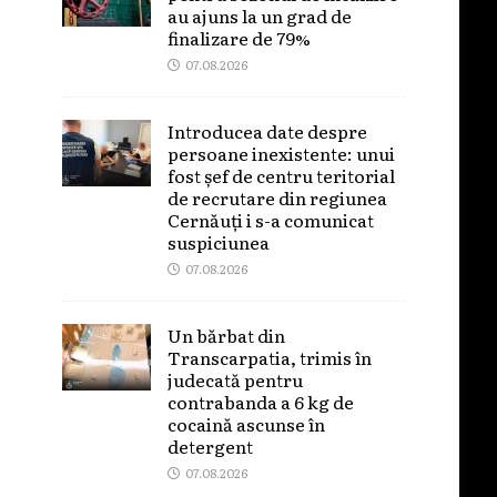
au ajuns la un grad de
finalizare de 79%
07.08.2026
Introducea date despre
persoane inexistente: unui
fost șef de centru teritorial
de recrutare din regiunea
Cernăuți i s-a comunicat
suspiciunea
07.08.2026
Un bărbat din
Transcarpatia, trimis în
judecată pentru
contrabanda a 6 kg de
cocaină ascunse în
detergent
07.08.2026