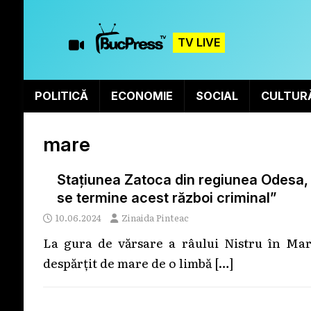
TV LIVE
POLITICĂ
ECONOMIE
SOCIAL
CULTUR
mare
Stațiunea Zatoca din regiunea Odesa, 
se termine acest război criminal”
10.06.2024
Zinaida Pinteac
La gura de vărsare a râului Nistru în Ma
despărțit de mare de o limbă
[…]