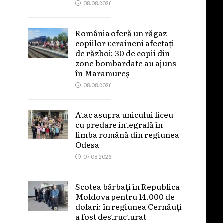
08.08.2026
România oferă un răgaz
copiilor ucraineni afectați
de război: 30 de copii din
zone bombardate au ajuns
în Maramureș
08.08.2026
Atac asupra unicului liceu
cu predare integrală în
limba română din regiunea
Odesa
07.08.2026
Scotea bărbați în Republica
Moldova pentru 14.000 de
dolari: în regiunea Cernăuți
a fost destructurat