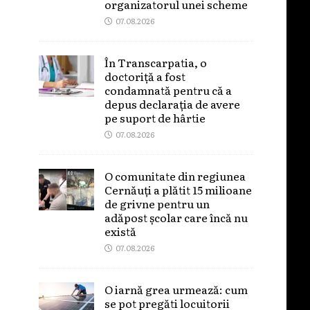
organizatorul unei scheme
07.08.2026
În Transcarpatia, o
doctoriță a fost
condamnată pentru că a
depus declarația de avere
pe suport de hârtie
07.08.2026
O comunitate din regiunea
Cernăuți a plătit 15 milioane
de grivne pentru un
adăpost școlar care încă nu
există
07.08.2026
O iarnă grea urmează: cum
se pot pregăti locuitorii