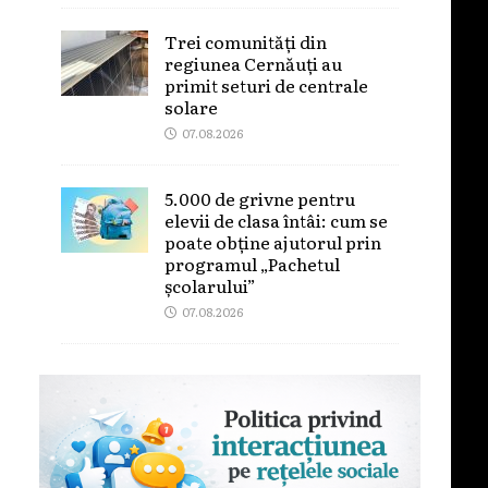
Trei comunități din
regiunea Cernăuți au
primit seturi de centrale
solare
07.08.2026
5.000 de grivne pentru
elevii de clasa întâi: cum se
poate obține ajutorul prin
programul „Pachetul
școlarului”
07.08.2026