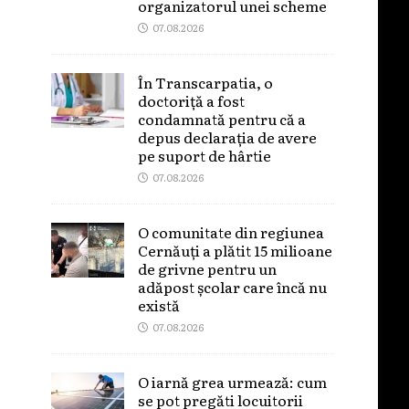
organizatorul unei scheme
07.08.2026
În Transcarpatia, o
doctoriță a fost
condamnată pentru că a
depus declarația de avere
pe suport de hârtie
07.08.2026
O comunitate din regiunea
Cernăuți a plătit 15 milioane
de grivne pentru un
adăpost școlar care încă nu
există
07.08.2026
O iarnă grea urmează: cum
se pot pregăti locuitorii