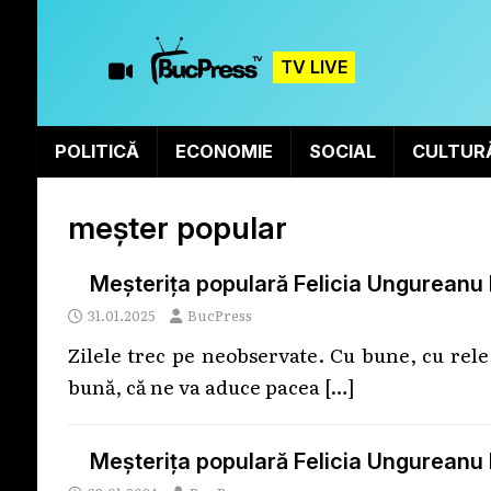
TV LIVE
POLITICĂ
ECONOMIE
SOCIAL
CULTUR
meșter popular
Meșterița populară Felicia Ungureanu 
31.01.2025
BucPress
Zilele trec pe neobservate. Cu bune, cu rele
bună, că ne va aduce pacea
[…]
Meșterița populară Felicia Ungureanu 