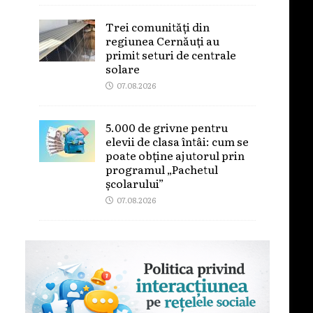
Trei comunități din
regiunea Cernăuți au
primit seturi de centrale
solare
07.08.2026
5.000 de grivne pentru
elevii de clasa întâi: cum se
poate obține ajutorul prin
programul „Pachetul
școlarului”
07.08.2026