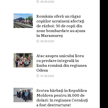
08.08.2026
România oferă un răgaz
copiilor ucraineni afectați
de război: 30 de copii din
zone bombardate au ajuns
în Maramureș
08.08.2026
Atac asupra unicului liceu
cu predare integrală în
limba română din regiunea
Odesa
07.08.2026
Scotea bărbați în Republica
Moldova pentru 14.000 de
dolari: în regiunea Cernăuți
a fost destructurat