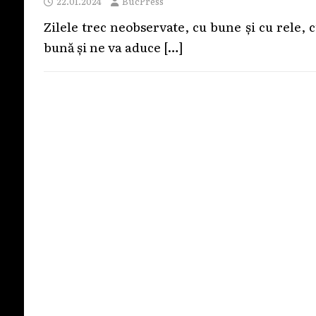
22.01.2024
BucPress
Zilele trec neobservate, cu bune și cu rele, 
bună și ne va aduce
[…]