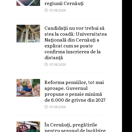
regiunii Cernăuți
07.08.2026
Candidații nu vor trebui să
stea la coadă: Universitatea
Națională din Cernăuți a
explicat cum se poate
confirma înscrierea de la
distanță
07.08.2026
Reforma pensiilor, tot mai
aproape. Guvernul
propune o pensie minimă
de 6.000 de grivne din 2027
07.08.2026
În Cernăuți, pregătirile
pentru sezonul de încălzire