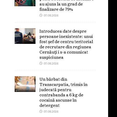
au ajuns la un grad de
finalizare de 79%
07.08.2026
Introducea date despre
persoane inexistente: unui
fost șef de centru teritorial
de recrutare din regiunea
Cernăuți i s-a comunicat
suspiciunea
07.08.2026
Un bărbat din
Transcarpatia, trimis în
judecată pentru
contrabanda a 6 kg de
cocaină ascunse în
detergent
07.08.2026