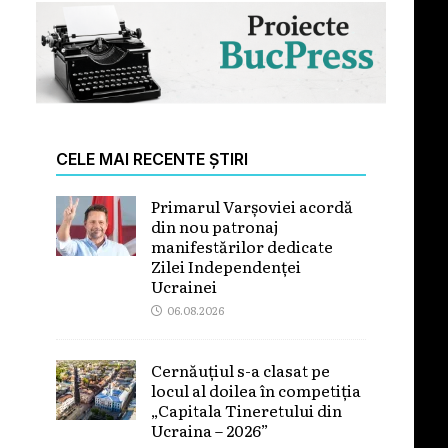
CELE MAI RECENTE ȘTIRI
Primarul Varșoviei acordă
din nou patronaj
manifestărilor dedicate
Zilei Independenței
Ucrainei
06.08.2026
Cernăuțiul s-a clasat pe
locul al doilea în competiția
„Capitala Tineretului din
Ucraina – 2026”