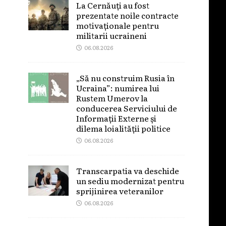
La Cernăuți au fost
prezentate noile contracte
motivaționale pentru
militarii ucraineni
06.08.2026
„Să nu construim Rusia în
Ucraina”: numirea lui
Rustem Umerov la
conducerea Serviciului de
Informații Externe și
dilema loialității politice
06.08.2026
Transcarpatia va deschide
un sediu modernizat pentru
sprijinirea veteranilor
06.08.2026