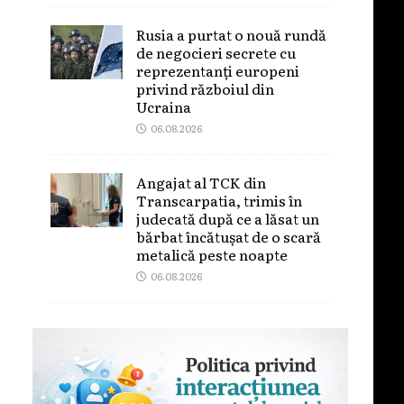
Rusia a purtat o nouă rundă
de negocieri secrete cu
reprezentanți europeni
privind războiul din
Ucraina
06.08.2026
Angajat al TCK din
Transcarpatia, trimis în
judecată după ce a lăsat un
bărbat încătușat de o scară
metalică peste noapte
06.08.2026