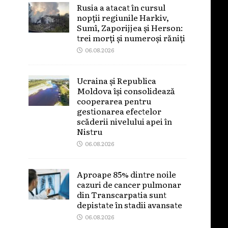
Rusia a atacat în cursul
nopții regiunile Harkiv,
Sumî, Zaporijjea și Herson:
trei morți și numeroși răniți
06.08.2026
Ucraina și Republica
Moldova își consolidează
cooperarea pentru
gestionarea efectelor
scăderii nivelului apei în
Nistru
06.08.2026
Aproape 85% dintre noile
cazuri de cancer pulmonar
din Transcarpatia sunt
depistate în stadii avansate
06.08.2026