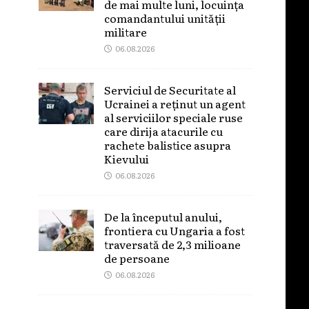
de mai multe luni, locuința
comandantului unității
militare
06.08.2026
Serviciul de Securitate al
Ucrainei a reținut un agent
al serviciilor speciale ruse
care dirija atacurile cu
rachete balistice asupra
Kievului
06.08.2026
De la începutul anului,
frontiera cu Ungaria a fost
traversată de 2,3 milioane
de persoane
06.08.2026