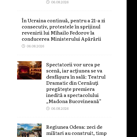
06.08.2026
În Ucraina continuă, pentru a 21-a zi
consecutiv, protestele în sprijinul
revenirii lui Mîhailo Fedorov la
conducerea Ministerului Apărării
06.08.2026
Spectatorii vor urca pe
scenă, iar acțiunea se va
desfășura în sală: Teatrul
Dramatic din Cernăuți
pregătește premiera
inedită a spectacolului
„Madona Bucovineană”
06.08.2026
Regiunea Odesa: zeci de
militari au construit, timp