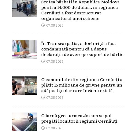
Scotea bărbați în Republica Moldova
pentru 14.000 de dolari: în regiunea
Cernăuți a fost destructurat
organizatorul unei scheme
07.08.2026
În Transcarpatia, o doctoriță a fost
condamnată pentru că a depus
declarația de avere pe suport de hârtie
07.08.2026
O comunitate din regiunea Cernăuți a
plătit 15 milioane de grivne pentru un
adăpost școlar care încă nu există
07.08.2026
O iarnă grea urmează: cum se pot
pregăti locuitorii regiunii Cernăuți
07.08.2026