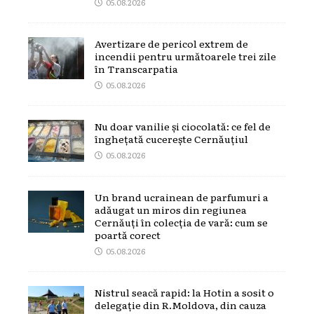
05.08.2026
Avertizare de pericol extrem de
incendii pentru următoarele trei zile
în Transcarpatia
05.08.2026
Nu doar vanilie și ciocolată: ce fel de
înghețată cucerește Cernăuțiul
05.08.2026
Un brand ucrainean de parfumuri a
adăugat un miros din regiunea
Cernăuți în colecția de vară: cum se
poartă corect
05.08.2026
Nistrul seacă rapid: la Hotin a sosit o
delegație din R.Moldova, din cauza