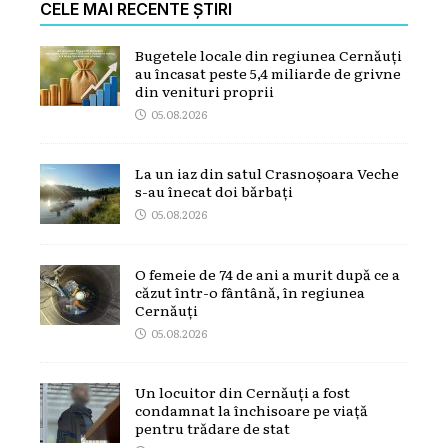
CELE MAI RECENTE ȘTIRI
Bugetele locale din regiunea Cernăuți
au încasat peste 5,4 miliarde de grivne
din venituri proprii
05.08.2026
La un iaz din satul Crasnoșoara Veche
s-au înecat doi bărbați
05.08.2026
O femeie de 74 de ani a murit după ce a
căzut într-o fântână, în regiunea
Cernăuți
05.08.2026
Un locuitor din Cernăuți a fost
condamnat la închisoare pe viață
pentru trădare de stat