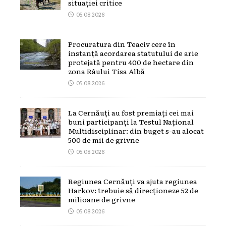
situației critice
05.08.2026
Procuratura din Teaciv cere în
instanță acordarea statutului de arie
protejată pentru 400 de hectare din
zona Râului Tisa Albă
05.08.2026
La Cernăuți au fost premiați cei mai
buni participanți la Testul Național
Multidisciplinar: din buget s-au alocat
500 de mii de grivne
05.08.2026
Regiunea Cernăuți va ajuta regiunea
Harkov: trebuie să direcționeze 52 de
milioane de grivne
05.08.2026