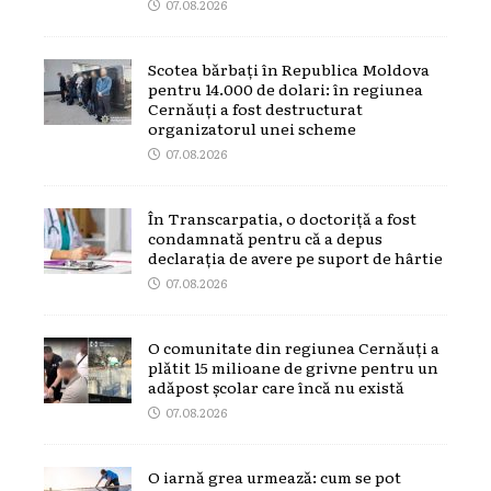
07.08.2026
Scotea bărbați în Republica Moldova
pentru 14.000 de dolari: în regiunea
Cernăuți a fost destructurat
organizatorul unei scheme
07.08.2026
În Transcarpatia, o doctoriță a fost
condamnată pentru că a depus
declarația de avere pe suport de hârtie
07.08.2026
O comunitate din regiunea Cernăuți a
plătit 15 milioane de grivne pentru un
adăpost școlar care încă nu există
07.08.2026
O iarnă grea urmează: cum se pot