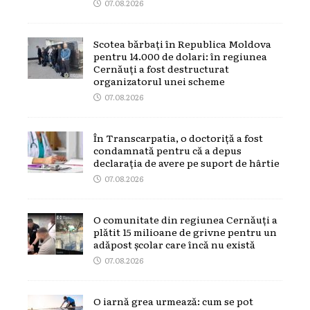
07.08.2026
Scotea bărbați în Republica Moldova
pentru 14.000 de dolari: în regiunea
Cernăuți a fost destructurat
organizatorul unei scheme
07.08.2026
În Transcarpatia, o doctoriță a fost
condamnată pentru că a depus
declarația de avere pe suport de hârtie
07.08.2026
O comunitate din regiunea Cernăuți a
plătit 15 milioane de grivne pentru un
adăpost școlar care încă nu există
07.08.2026
O iarnă grea urmează: cum se pot