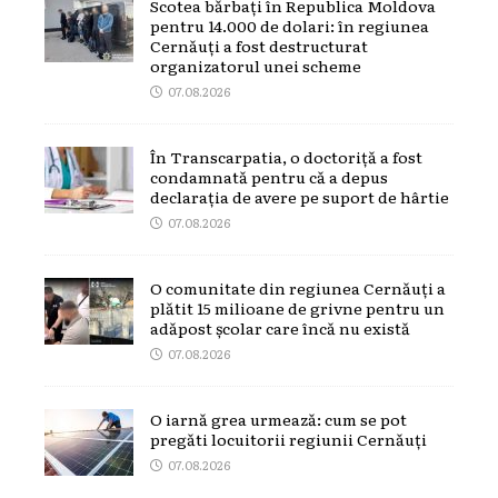
Scotea bărbați în Republica Moldova
pentru 14.000 de dolari: în regiunea
Cernăuți a fost destructurat
organizatorul unei scheme
07.08.2026
În Transcarpatia, o doctoriță a fost
condamnată pentru că a depus
declarația de avere pe suport de hârtie
07.08.2026
O comunitate din regiunea Cernăuți a
plătit 15 milioane de grivne pentru un
adăpost școlar care încă nu există
07.08.2026
O iarnă grea urmează: cum se pot
pregăti locuitorii regiunii Cernăuți
07.08.2026