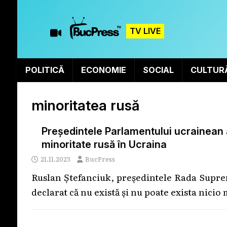
TV LIVE
POLITICĂ
ECONOMIE
SOCIAL
CULTUR
minoritatea rusă
Președintele Parlamentului ucrainean a
minoritate rusă în Ucraina
21.11.2023
BucPress
Ruslan Ștefanciuk, președintele Rada Suprem
declarat că nu există și nu poate exista nicio