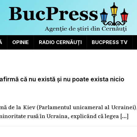
Ă
OPINIE
RADIO CERNĂUȚI
BUCPRESS TV
firmă că nu există și nu poate exista nicio
ă de la Kiev (Parlamentul unicameral al Ucrainei)
 minoritate rusă în Ucraina, explicând că legea
[…]