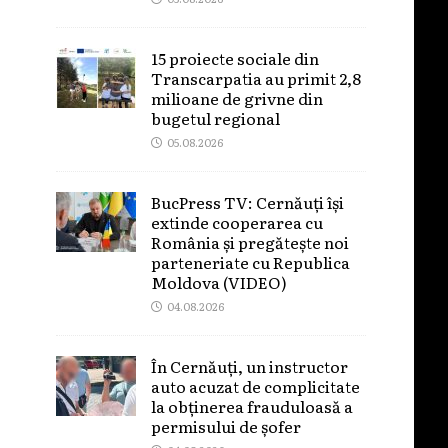
15 proiecte sociale din
Transcarpatia au primit 2,8
milioane de grivne din
bugetul regional
05.08.2026
BucPress TV: Cernăuți își
extinde cooperarea cu
România și pregătește noi
parteneriate cu Republica
Moldova (VIDEO)
04.08.2026
În Cernăuți, un instructor
auto acuzat de complicitate
la obținerea frauduloasă a
permisului de șofer