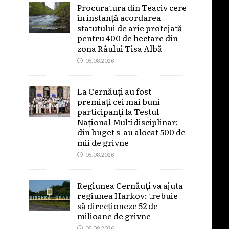
Procuratura din Teaciv cere
în instanță acordarea
statutului de arie protejată
pentru 400 de hectare din
zona Râului Tisa Albă
05.08.2026
La Cernăuți au fost
premiați cei mai buni
participanți la Testul
Național Multidisciplinar:
din buget s-au alocat 500 de
mii de grivne
05.08.2026
Regiunea Cernăuți va ajuta
regiunea Harkov: trebuie
să direcționeze 52 de
milioane de grivne
05.08.2026