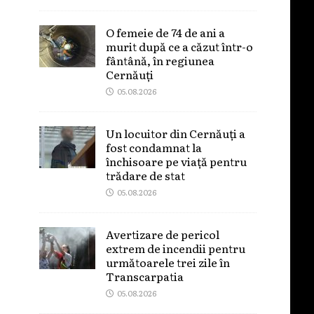
O femeie de 74 de ani a
murit după ce a căzut într-o
fântână, în regiunea
Cernăuți
05.08.2026
Un locuitor din Cernăuți a
fost condamnat la
închisoare pe viață pentru
trădare de stat
05.08.2026
Avertizare de pericol
extrem de incendii pentru
următoarele trei zile în
Transcarpatia
05.08.2026