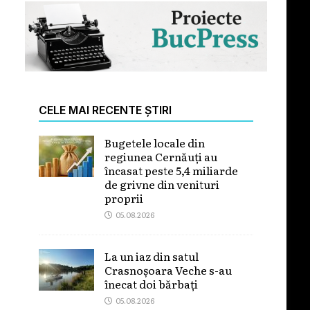
CELE MAI RECENTE ȘTIRI
Bugetele locale din
regiunea Cernăuți au
încasat peste 5,4 miliarde
de grivne din venituri
proprii
05.08.2026
La un iaz din satul
Crasnoșoara Veche s-au
înecat doi bărbați
05.08.2026