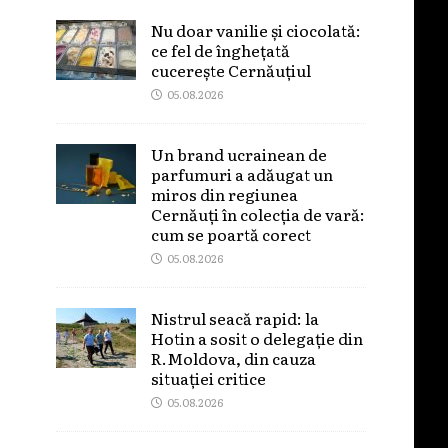
Nu doar vanilie și ciocolată:
ce fel de înghețată
cucerește Cernăuțiul
05.08.2026
Un brand ucrainean de
parfumuri a adăugat un
miros din regiunea
Cernăuți în colecția de vară:
cum se poartă corect
05.08.2026
Nistrul seacă rapid: la
Hotin a sosit o delegație din
R.Moldova, din cauza
situației critice
05.08.2026