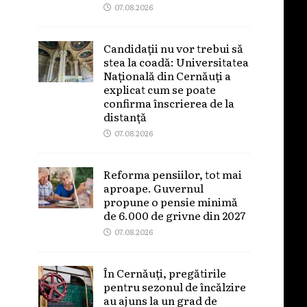
07.08.2026
Candidații nu vor trebui să
stea la coadă: Universitatea
Națională din Cernăuți a
explicat cum se poate
confirma înscrierea de la
distanță
07.08.2026
Reforma pensiilor, tot mai
aproape. Guvernul
propune o pensie minimă
de 6.000 de grivne din 2027
07.08.2026
În Cernăuți, pregătirile
pentru sezonul de încălzire
au ajuns la un grad de