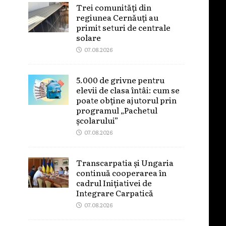
Trei comunități din
regiunea Cernăuți au
primit seturi de centrale
solare
07.08.2026
5.000 de grivne pentru
elevii de clasa întâi: cum se
poate obține ajutorul prin
programul „Pachetul
școlarului”
07.08.2026
Transcarpatia și Ungaria
continuă cooperarea în
cadrul Inițiativei de
Integrare Carpatică
07.08.2026