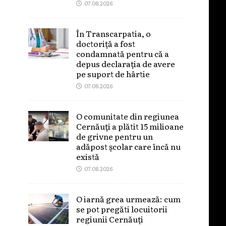
07.08.2026
În Transcarpatia, o
doctoriță a fost
condamnată pentru că a
depus declarația de avere
pe suport de hârtie
07.08.2026
O comunitate din regiunea
Cernăuți a plătit 15 milioane
de grivne pentru un
adăpost școlar care încă nu
există
07.08.2026
O iarnă grea urmează: cum
se pot pregăti locuitorii
regiunii Cernăuți