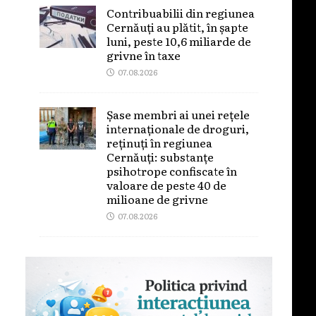
Contribuabilii din regiunea
Cernăuți au plătit, în șapte
luni, peste 10,6 miliarde de
grivne în taxe
07.08.2026
Șase membri ai unei rețele
internaționale de droguri,
reținuți în regiunea
Cernăuți: substanțe
psihotrope confiscate în
valoare de peste 40 de
milioane de grivne
07.08.2026