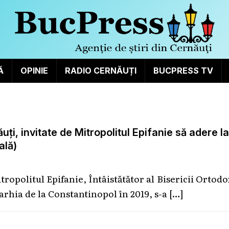
Ă
OPINIE
RADIO CERNĂUȚI
BUCPRESS TV
ți, invitate de Mitropolitul Epifanie să adere la
ală)
tropolitul Epifanie, Întâistătător al Bisericii Ortod
arhia de la Constantinopol în 2019, s-a
[…]