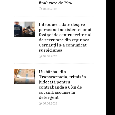
finalizare de 79%
07.08.2026
Introducea date despre
persoane inexistente: unui
fost șef de centru teritorial
de recrutare din regiunea
Cernăuți i s-a comunicat
suspiciunea
07.08.2026
Un bărbat din
Transcarpatia, trimis în
judecată pentru
contrabanda a 6 kg de
cocaină ascunse în
detergent
07.08.2026