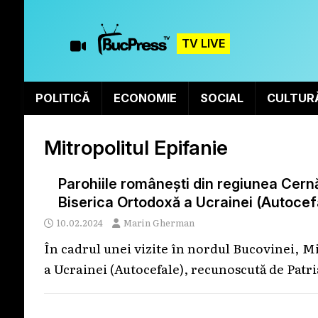
TV LIVE
POLITICĂ
ECONOMIE
SOCIAL
CULTUR
Mitropolitul Epifanie
Parohiile românești din regiunea Cernău
Biserica Ortodoxă a Ucrainei (Autocef
10.02.2024
Marin Gherman
În cadrul unei vizite în nordul Bucovinei, Mi
a Ucrainei (Autocefale), recunoscută de Patri