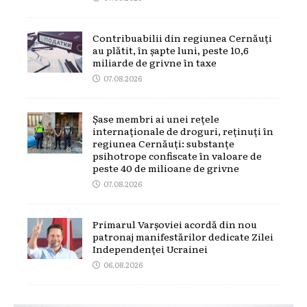
Contribuabilii din regiunea Cernăuți
au plătit, în șapte luni, peste 10,6
miliarde de grivne în taxe
07.08.2026
Șase membri ai unei rețele
internaționale de droguri, reținuți în
regiunea Cernăuți: substanțe
psihotrope confiscate în valoare de
peste 40 de milioane de grivne
07.08.2026
Primarul Varșoviei acordă din nou
patronaj manifestărilor dedicate Zilei
Independenței Ucrainei
06.08.2026